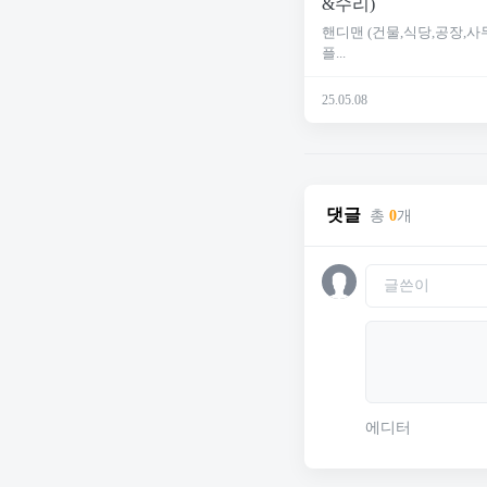
&수리)
핸디맨 (건물,식당,공장,사
플...
25.05.08
댓글
총
0
개
에디터