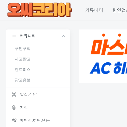
커뮤니티
한인업
커뮤니티
구인구직
사고팔고
렌트리스
광고홍보
맛집.식당
치킨
에어컨.히팅.냉동