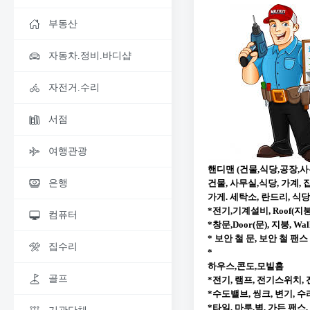
부동산
자동차.정비.바디샵
자전거.수리
서점
여행관광
핸디맨 (건물,식당,공장,
건물, 사무실,식당, 가계
은행
가게. 세탁소, 란드리, 식
*
전기,기계설비, Roof(지붕
컴퓨터
*
창문,Door(문), 지붕, W
*
보안 철 문, 보안 철 팬스
집수리
*
하우스,콘도,모빌홈
골프
*
전기, 램프, 전기스위치, 
*
수도밸브, 씽크, 변기,
*
타일, 마루,벽,
가든 팬스,