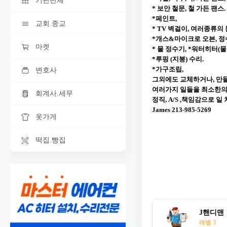
기관단체
*
보안 철문, 철 가든 팬스.
*
페인트,
교회.종교
* TV
벽걸이, 여러종류의 
*
개스&마이크로 오븐, 정수기
마켓
*
물 정수기, *워터히터(물
*
루핑 (지붕) 수리.
*
가구조립,
변호사
그외에도 교체하거나, 만
여러가지 일들을 최소한의
회계사.세무
정직, A/S ,책임감으로 일
James 213-985-5269
옷가게
떡집.빵집
J핸디맨
레벨 3