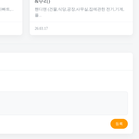
&수리)
빠트,...
핸디맨 (건물,식당,공장,사무실,집에관한 전기,기계,
플...
26.03.17
등록