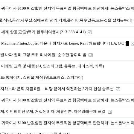
 귀국이사 $100 반값할인 전지역 무료픽업 항공택배로 안전하게! 논스톱박스 
물,식당,공장,사무실,집에관한 전기,기계,플러밍,목수일등,모든것을 설치&수리)
세계 항공(관광)특가 한우리여행사(213-388-4141)
 Machine,Printer,Copier 타운내 최저가로 Lease, Rent 해드립니다 ( LA, O.C )█
벌 나파 밸리 그랑 크뤼 리사이틀: 순수한 광휘의 밤
마케팅 교육 및 대행 (AI, 인스타그램, 유튜브, 페이스북, 카톡)
트/홈페이지, 쇼핑몰 제작 (워드프레스, 쇼피파이)
지하느라 은퇴 자금 0원… 벼랑 끝에서 역전하는 3가지 현실 솔루션
 귀국이사 $100 반값할인 전지역 무료픽업 항공택배로 안전하게! 논스톱박스 
제, 이민페티션문제, 거절된비자, 체류신분, 자유왕래문제 해결
 귀국이사 $100 반값할인 전지역 무료픽업 항공택배로 안전하게! 논스톱박스 