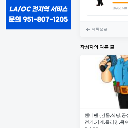
1090/1440
목록으로
작성자의 다른 글
핸디맨 (건물,식당,
전기,기계,플러밍,목