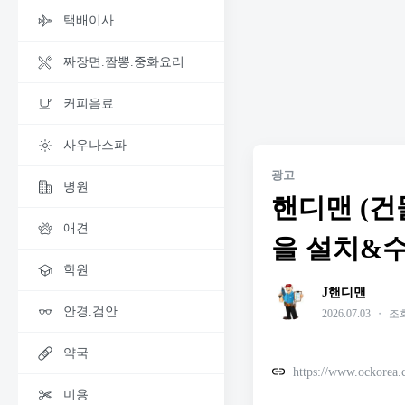
택배이사
짜장면.짬뽕.중화요리
커피음료
사우나스파
광고
병원
핸디맨 (건
애견
을 설치&수
학원
J핸디맨
안경.검안
2026.07.03
・
조회
약국
https://www.ockorea
미용