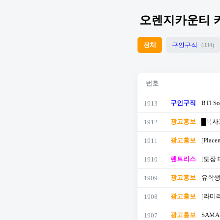
오렌지카운티 
전체
구인구직
(334)
번호
구인구직
BTI So
1913
광고홍보
█복사기
1912
광고홍보
[Pla
1911
렌트리스
[도장 
1910
광고홍보
유학생
1909
광고홍보
[라미라
1908
광고홍보
SAMAR
1907