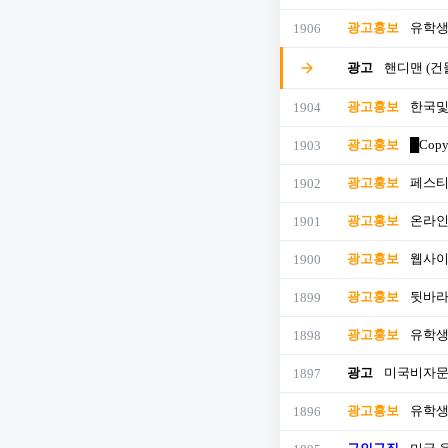
광고홍보
유학생
1906
광고
핸디맨 (건
광고홍보
한국및 
1904
광고홍보
█Copy
1903
광고홍보
페스티
1902
광고홍보
온라인 
1901
광고홍보
웹사이
1900
광고홍보
뒷바라
1899
광고홍보
유학생
1898
광고
미국비자문
1897
광고홍보
유학생
1896