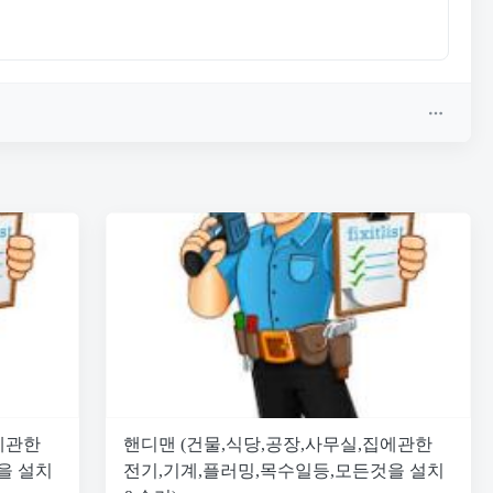
에관한
핸디맨 (건물,식당,공장,사무실,집에관한
을 설치
전기,기계,플러밍,목수일등,모든것을 설치