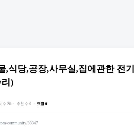
물,식당,공장,사무실,집에관한 전
리)
 수 26
・
추천 수 0
・
댓글 0
.com/community/33347