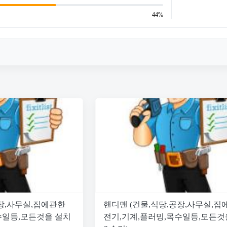
44%
공장,사무실,집에관한
핸디맨 (건물,식당,공장,사무실,집
수일등,모든것을 설치
전기,기계,플러밍,목수일등,모든것