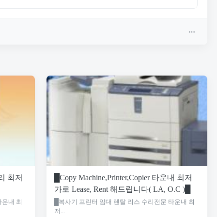
리 최저
█Copy Machine,Printer,Copier 타운내 최저
가로 Lease, Rent 해드립니다( LA, O.C )█
타운내 최
█복사기 프린터 임대 렌탈 리스 수리전문 타운내 최
저...