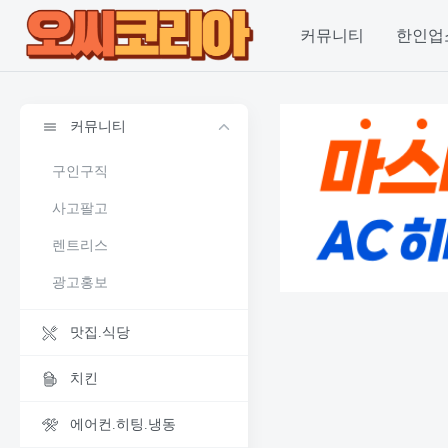
커뮤니티
한인업
커뮤니티
구인구직
사고팔고
렌트리스
광고홍보
맛집.식당
치킨
에어컨.히팅.냉동