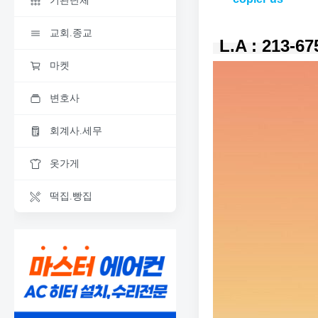
기관단체
교회.종교
L.A : 213-6
마켓
변호사
회계사.세무
옷가게
떡집.빵집