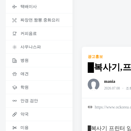
택배이사
짜장면.짬뽕.중화요리
커피음료
사우나스파
광고홍보
병원
█복사기,프린
애견
mania
학원
2026.07.08
・
조회
안경.검안
https://www.ockorea
약국
복사기
프린터
미용
█