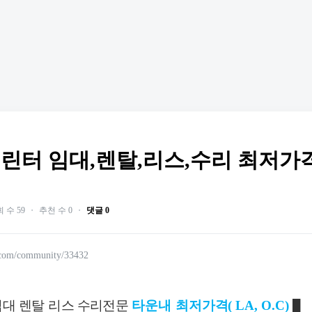
터 임대,렌탈,리스,수리 최저가격( LA,
 수 59
・
추천 수 0
・
댓글 0
.com/community/33432
임대
렌탈
리스
수리
전문
타운내
최저가
격
( LA, O.C)
█