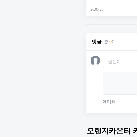
26.03.26
댓글
총
0
개
에디터
오렌지카운티 