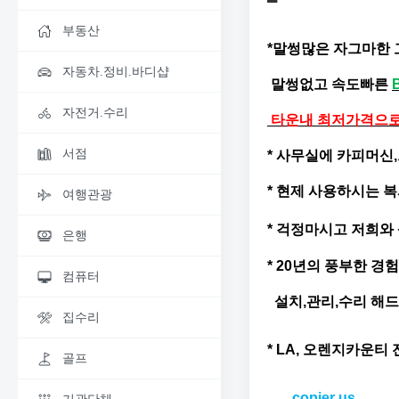
부동산
*말썽많은 자그마한 
자동차.정비.바디샵
말썽없고 속도빠른
자전거.수리
타운내 최저가격으로 
서점
* 사무실에 카피머
* 현제 사용하시는 
여행관광
* 걱정마시고 저희와
은행
* 20년의 풍부한 
컴퓨터
설치,관리,수리 해
집수리
* LA, 오렌지카운티
골프
copier us