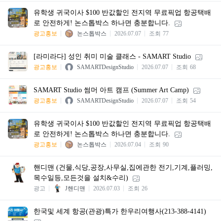
유학생 귀국이사 $100 반값할인 전지역 무료픽업 항공택배
로 안전하게! 논스톱박스 하나면 충분합니다.
광고홍보
논스톱박스
2026.07.07
조회
77
[라미라다] 성인 취미 미술 클래스 - SAMART Studio
광고홍보
SAMARTDesignStudio
2026.07.07
조회
68
SAMART Studio 썸머 아트 캠프 (Summer Art Camp)
광고홍보
SAMARTDesignStudio
2026.07.07
조회
54
유학생 귀국이사 $100 반값할인 전지역 무료픽업 항공택배
로 안전하게! 논스톱박스 하나면 충분합니다.
광고홍보
논스톱박스
2026.07.04
조회
90
핸디맨 (건물,식당,공장,사무실,집에관한 전기,기계,플러밍,
목수일등,모든것을 설치&수리)
광고
J핸디맨
2026.07.03
조회
26
한국및 세계 항공(관광)특가 한우리여행사(213-388-4141)