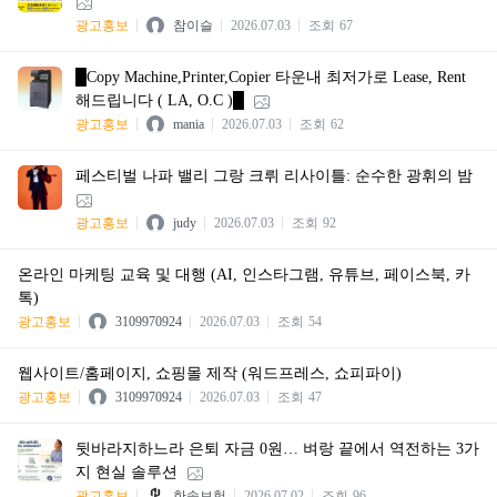
광고홍보
참이슬
2026.07.03
조회
67
█Copy Machine,Printer,Copier 타운내 최저가로 Lease, Rent
해드립니다 ( LA, O.C )█
광고홍보
mania
2026.07.03
조회
62
페스티벌 나파 밸리 그랑 크뤼 리사이틀: 순수한 광휘의 밤
광고홍보
judy
2026.07.03
조회
92
온라인 마케팅 교육 및 대행 (AI, 인스타그램, 유튜브, 페이스북, 카
톡)
광고홍보
3109970924
2026.07.03
조회
54
웹사이트/홈페이지, 쇼핑몰 제작 (워드프레스, 쇼피파이)
광고홍보
3109970924
2026.07.03
조회
47
뒷바라지하느라 은퇴 자금 0원… 벼랑 끝에서 역전하는 3가
지 현실 솔루션
광고홍보
한솔보험
2026.07.02
조회
96