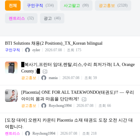
전체
구인구직
사고팔고
광고홍보
(334)
(99)
(2328)
렌트리스
광고
(32)
(46)
BTI Solutions 채용(2 Positions)_TX_Korean bilingual
구인구직
eylee
2026.07.08
조회
175
█복사기,프린터 임대,렌탈,리스,수리 최저가격( LA, Orange
County )█
광고홍보
mania
2026.07.08
조회
59
[Placentia] ONE FOR ALL TAEKWONDO(태권도)!! — 우리
아이의 몸과 마음을 단단하게!
광고홍보
Roychong1994
2026.07.08
조회
66
[도장 대여] 오렌지 카운티 Placentia 소재 태권도 도장 오전 시간 대
여합니다.
렌트리스
Roychong1994
2026.07.08
조회
218