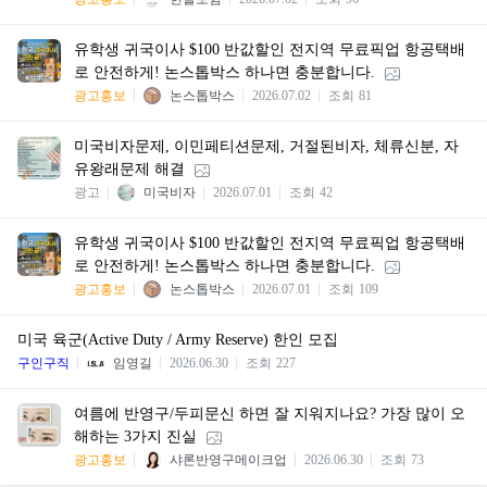
유학생 귀국이사 $100 반값할인 전지역 무료픽업 항공택배
로 안전하게! 논스톱박스 하나면 충분합니다.
광고홍보
논스톱박스
2026.07.02
조회
81
미국비자문제, 이민페티션문제, 거절된비자, 체류신분, 자
유왕래문제 해결
광고
미국비자
2026.07.01
조회
42
유학생 귀국이사 $100 반값할인 전지역 무료픽업 항공택배
로 안전하게! 논스톱박스 하나면 충분합니다.
광고홍보
논스톱박스
2026.07.01
조회
109
미국 육군(Active Duty / Army Reserve) 한인 모집
구인구직
임영길
2026.06.30
조회
227
여름에 반영구/두피문신 하면 잘 지워지나요? 가장 많이 오
해하는 3가지 진실
광고홍보
샤론반영구메이크업
2026.06.30
조회
73