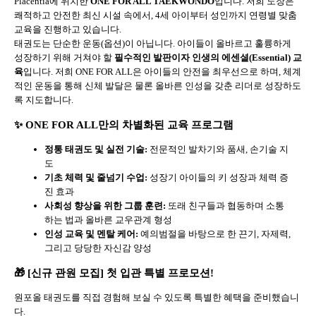
Placentia에 위치한
ONE FOR ALL TAEKWONDO
입니다. 저희 도장은
쾌적하고 안전한 최신 시설 속에서, 4세 아이부터 성인까지 연령별 맞춤
교육을 진행하고 있습니다.
태권도는 단순한 운동(옵션)이 아닙니다. 아이들이 올바르고 훌륭하게
성장하기 위해 거쳐야 할
필수적인 발판이자 인생의 에센셜(Essential) 교
육
입니다. 저희 ONE FOR ALL은 아이들의 안전을 최우선으로 하며, 체계
적인 운동을 통해 신체 발달은 물론 올바른 인성을 갖춘 리더로 성장하도
록 지도합니다.
✨ ONE FOR ALL만의 차별화된 교육 프로그램
정통 태권도 및 실전 기술:
전문적인 발차기와 품새, 손기술 지
도
기초 체력 및 줄넘기 수업:
성장기 아이들의 키 성장과 체력 증
진 효과
사회성 향상을 위한 그룹 훈련:
또래 친구들과 협동하며 소통
하는 법과 올바른 교우관계 형성
인성 교육 및 멘탈 케어:
예의범절을 바탕으로 한 끈기, 자제력,
그리고 당당한 자신감 양성
🎁 [신규 관원 모집] 첫 입관 특별 프로모션!
원포올 태권도를 직접 경험해 보실 수 있도록 특별한 혜택을 준비했습니
다.