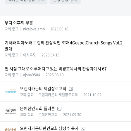
무디 이후의 부흥
교회.종교
nicelovelamb
2025.06.10
​​​​​​​기타와 피아노와 보컬의 환상적인 조화 4GospelChurch Songs Vol.2
발매
교회.종교
이하루도
2025.04.15
현 시점 그대로 이루어지고 있는 박경호목사의 환상과계시 67
교회.종교
ajsna9504
2025.03.19
오렌지카운티 제일장로교회
교회.종교
오렌지카운티 제일장로교회
2021.10.02
은혜한인교회 플러튼
교회.종교
은혜한인교회
2021.09.30
오렌지카운티한인교회 남성수 목사