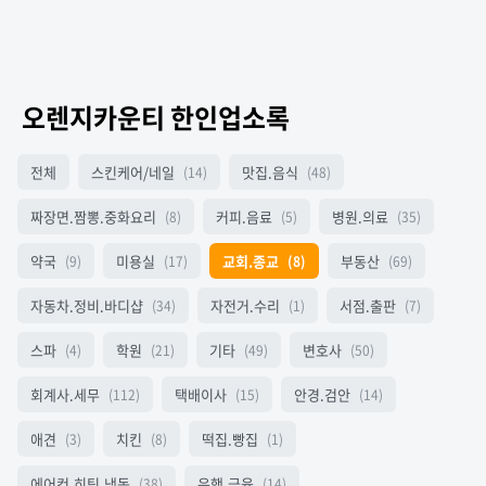
오렌지카운티 한인업소록
전체
스킨케어/네일
맛집.음식
(14)
(48)
짜장면.짬뽕.중화요리
커피.음료
병원.의료
(8)
(5)
(35)
약국
미용실
교회.종교
부동산
(9)
(17)
(8)
(69)
자동차.정비.바디샵
자전거.수리
서점.출판
(34)
(1)
(7)
스파
학원
기타
변호사
(4)
(21)
(49)
(50)
회계사.세무
택배이사
안경.검안
(112)
(15)
(14)
애견
치킨
떡집.빵집
(3)
(8)
(1)
에어컨.히팅.냉동
은행.금융
(38)
(14)