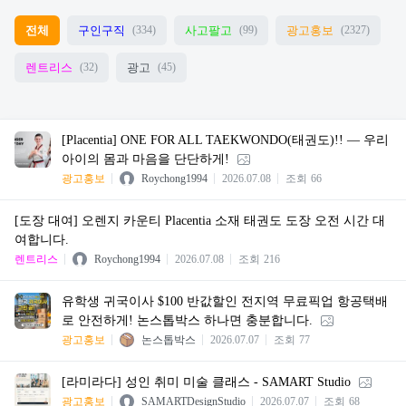
전체
구인구직
사고팔고
광고홍보
(334)
(99)
(2327)
렌트리스
광고
(32)
(45)
[Placentia] ONE FOR ALL TAEKWONDO(태권도)!! — 우리
아이의 몸과 마음을 단단하게!
광고홍보
Roychong1994
2026.07.08
조회
66
[도장 대여] 오렌지 카운티 Placentia 소재 태권도 도장 오전 시간 대
여합니다.
렌트리스
Roychong1994
2026.07.08
조회
216
유학생 귀국이사 $100 반값할인 전지역 무료픽업 항공택배
로 안전하게! 논스톱박스 하나면 충분합니다.
광고홍보
논스톱박스
2026.07.07
조회
77
[라미라다] 성인 취미 미술 클래스 - SAMART Studio
광고홍보
SAMARTDesignStudio
2026.07.07
조회
68