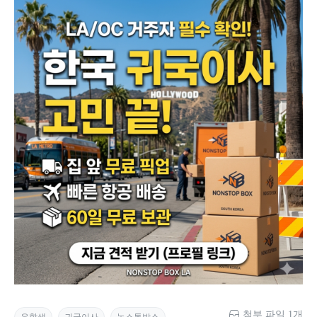
첨부 파일 1개
유학생
귀국이사
논스톱박스