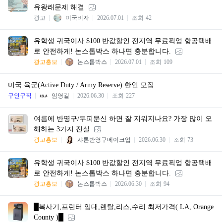
유왕래문제 해결
광고
미국비자
2026.07.01
조회
42
유학생 귀국이사 $100 반값할인 전지역 무료픽업 항공택배
로 안전하게! 논스톱박스 하나면 충분합니다.
광고홍보
논스톱박스
2026.07.01
조회
109
미국 육군(Active Duty / Army Reserve) 한인 모집
구인구직
임영길
2026.06.30
조회
227
여름에 반영구/두피문신 하면 잘 지워지나요? 가장 많이 오
해하는 3가지 진실
광고홍보
샤론반영구메이크업
2026.06.30
조회
73
유학생 귀국이사 $100 반값할인 전지역 무료픽업 항공택배
로 안전하게! 논스톱박스 하나면 충분합니다.
광고홍보
논스톱박스
2026.06.30
조회
94
█복사기,프린터 임대,렌탈,리스,수리 최저가격( LA, Orange
County )█