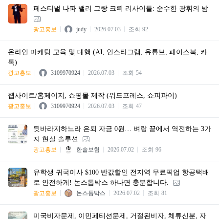
페스티벌 나파 밸리 그랑 크뤼 리사이틀: 순수한 광휘의 밤
광고홍보
judy
2026.07.03
조회
92
온라인 마케팅 교육 및 대행 (AI, 인스타그램, 유튜브, 페이스북, 카
톡)
광고홍보
3109970924
2026.07.03
조회
54
웹사이트/홈페이지, 쇼핑몰 제작 (워드프레스, 쇼피파이)
광고홍보
3109970924
2026.07.03
조회
47
뒷바라지하느라 은퇴 자금 0원… 벼랑 끝에서 역전하는 3가
지 현실 솔루션
광고홍보
한솔보험
2026.07.02
조회
96
유학생 귀국이사 $100 반값할인 전지역 무료픽업 항공택배
로 안전하게! 논스톱박스 하나면 충분합니다.
광고홍보
논스톱박스
2026.07.02
조회
81
미국비자문제, 이민페티션문제, 거절된비자, 체류신분, 자