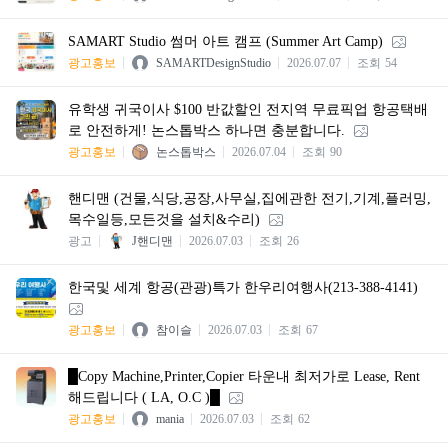
SAMART Studio 썸머 아트 캠프 (Summer Art Camp)
광고홍보
SAMARTDesignStudio
2026.07.07
조회
54
유학생 귀국이사 $100 반값할인 전지역 무료픽업 항공택배
로 안전하게! 논스톱박스 하나면 충분합니다.
광고홍보
논스톱박스
2026.07.04
조회
90
핸디맨 (건물,식당,공장,사무실,집에관한 전기,기계,플러밍,
목수일등,모든것을 설치&수리)
광고
J핸디맨
2026.07.03
조회
26
한국및 세계 항공(관광)특가 한우리여행사(213-388-4141)
광고홍보
참이슬
2026.07.03
조회
67
█Copy Machine,Printer,Copier 타운내 최저가로 Lease, Rent
해드립니다 ( LA, O.C )█
광고홍보
mania
2026.07.03
조회
62