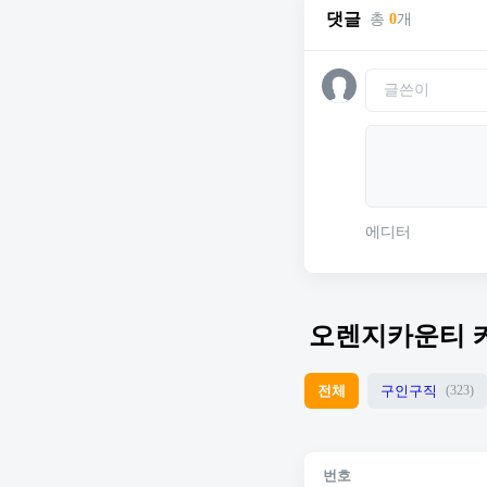
댓글
총
0
개
에디터
오렌지카운티 
전체
구인구직
(323)
번호