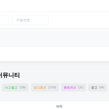
커뮤니티
사고팔고
광고홍보
렌트리스
광고
(100)
(2329)
(32)
(46)
제목