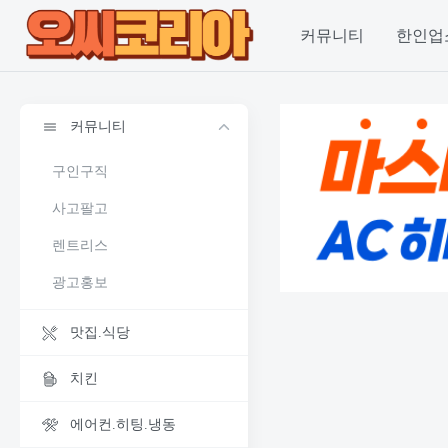
커뮤니티
한인업
커뮤니티
구인구직
사고팔고
렌트리스
광고홍보
맛집.식당
치킨
에어컨.히팅.냉동