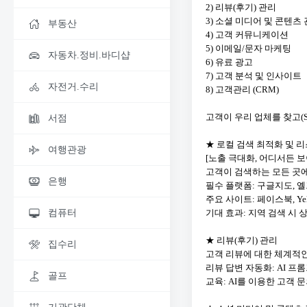
2) 리뷰(후기) 관리
3) 소셜 미디어 및 콘텐츠
부동산
4) 고객 커뮤니케이션
5) 이메일/문자 마케팅
자동차.정비.바디샵
6) 유료 광고
7) 고객 분석 및 인사이트
자전거.수리
8) 고객관리 (CRM)
고객이 우리 업체를 찾고(Sear
서점
★ 로컬 검색 최적화 및 
여행관광
[노출 극대화, 어디서든 
고객이 검색하는 모든 곳
은행
필수 플랫폼: 구글지도, 옐프, B
주요 사이트: 페이스북, Ye
기대 효과: 지역 검색 시 
컴퓨터
★ 리뷰(후기) 관리
집수리
고객 리뷰에 대한 체계적인
리뷰 답변 자동화: AI 
골프
교육: AI를 이용한 고객