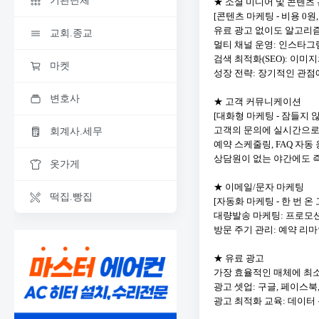
기관단체
★ 소셜 미디어 및 콘텐츠
[콘텐츠 마케팅 - 비용 0원
유료 광고 없이도 알고리즘
교회.종교
멀티 채널 운영: 인스타그
검색 최적화(SEO): 이
마켓
성장 전략: 장기적인 관점
변호사
★ 고객 커뮤니케이션
[대화형 마케팅 - 잠들지 않
고객의 문의에 실시간으로 
회계사.세무
예약 스케줄링, FAQ 자동 
상담원이 없는 야간에도 
옷가게
★ 이메일/문자 마케팅
떡집.빵집
[자동화 마케팅 - 한 번 
대량발송 마케팅: 프로모
방문 주기 관리: 예약 리마
★ 유료 광고
가장 효율적인 매체에 최소
광고 셋업: 구글, 페이스북
광고 최적화 교육: 데이터