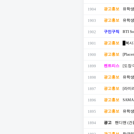
광고홍보
유학생
1904
광고홍보
유학생
1903
구인구직
BTI So
1902
광고홍보
█복사기
1901
광고홍보
[Pla
1900
렌트리스
[도장 
1899
광고홍보
유학생
1898
광고홍보
[라미라
1897
광고홍보
SAMAR
1896
광고홍보
유학생
1895
광고
핸디맨 (건
1894
광고홍보
한국및 