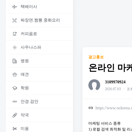
택배이사
짜장면.짬뽕.중화요리
커피음료
사우나스파
광고홍보
병원
온라인 마케
애견
3109970924
학원
2026.07.03
・
조회
안경.검안
https://www.ockorea
약국
마케팅 서비스 종류
미용
1) 로컬 검색 최적화 및 