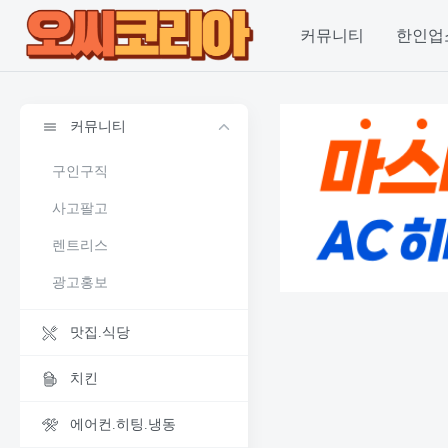
커뮤니티
한인업
커뮤니티
구인구직
사고팔고
렌트리스
광고홍보
맛집.식당
치킨
에어컨.히팅.냉동