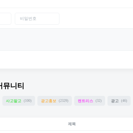
커뮤니티
사고팔고
광고홍보
렌트리스
광고
(100)
(2329)
(32)
(46)
제목