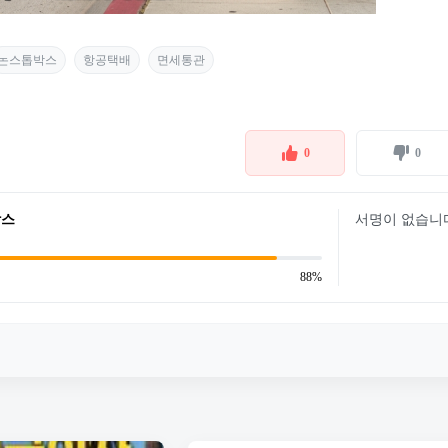
논스톱박스
항공택배
면세통관
0
0
박스
서명이 없습니
88%