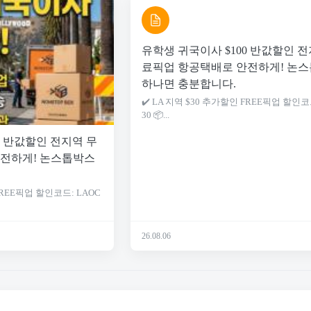
유학생 귀국이사 $100 반값할인 전
료픽업 항공택배로 안전하게! 논
하나면 충분합니다.
✔️ LA 지역 $30 추가할인 FREE픽업 할인코
30 📦...
0 반값할인 전지역 무
전하게! 논스톱박스
 FREE픽업 할인코드: LAOC
26.08.06