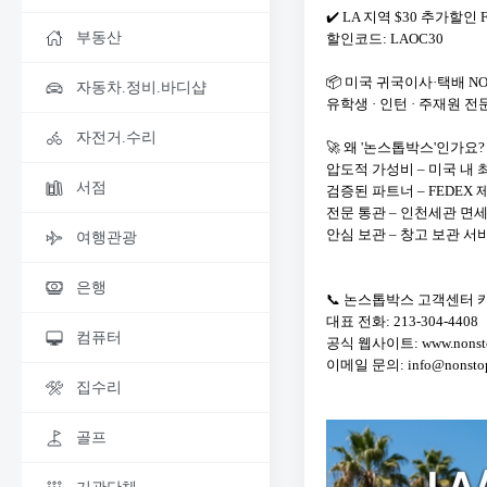
✔️ LA 지역 $30 추가할인
부동산
할인코드: LAOC30
📦 미국 귀국이사·택배 NO
자동차.정비.바디샵
유학생 · 인턴 · 주재원 전
자전거.수리
🚀 왜 '논스톱박스'인가요?
압도적 가성비 – 미국 내 
서점
검증된 파트너 – FEDEX
전문 통관 – 인천세관 면세
안심 보관 – 창고 보관 서
여행관광
은행
📞 논스톱박스 고객센터 카카
대표 전화: 213-304-4408
컴퓨터
공식 웹사이트: www.nonsto
이메일 문의: info@nonsto
집수리
골프