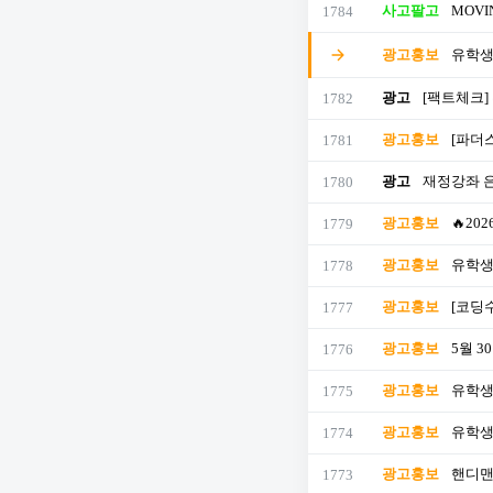
사고팔고
MOVI
1784
광고홍보
유학생
광고
[팩트체크]
1782
광고홍보
[파더
1781
광고
재정강좌 은
1780
광고홍보
🔥20
1779
광고홍보
유학생
1778
광고홍보
[코딩수
1777
광고홍보
5월 3
1776
광고홍보
유학생
1775
광고홍보
유학생
1774
광고홍보
핸디맨
1773