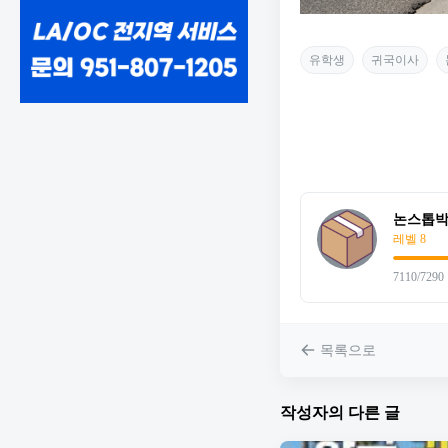
유학생
귀국이사
논스톱
레벨 8
7110/7290
목록으로
작성자의 다른 글