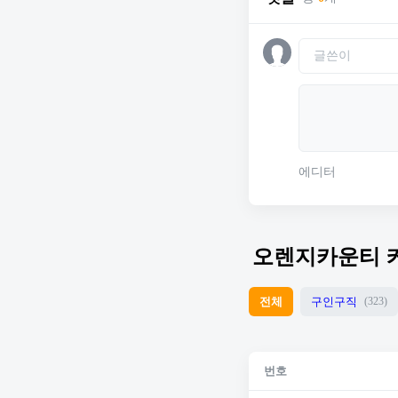
에디터
오렌지카운티 
전체
구인구직
(323)
번호