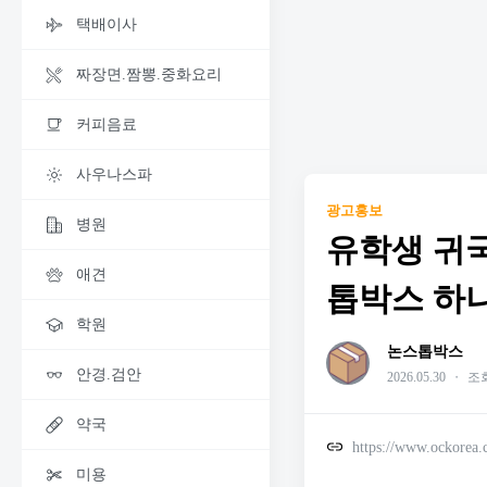
택배이사
짜장면.짬뽕.중화요리
커피음료
사우나스파
광고홍보
병원
유학생 귀국
애견
톱박스 하
학원
논스톱박스
안경.검안
2026.05.30
・
조회
약국
https://www.ockorea
미용