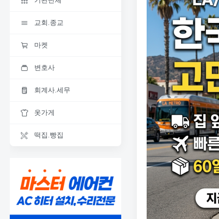
기관단체
교회.종교
마켓
변호사
회계사.세무
옷가게
떡집.빵집