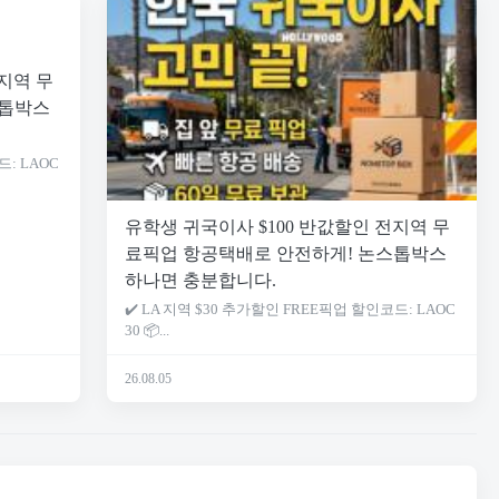
지역 무
스톱박스
드: LAOC
유학생 귀국이사 $100 반값할인 전지역 무
료픽업 항공택배로 안전하게! 논스톱박스
하나면 충분합니다.
✔️ LA 지역 $30 추가할인 FREE픽업 할인코드: LAOC
30 📦...
26.08.05