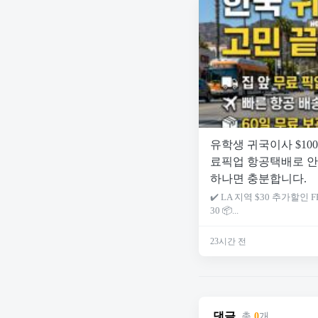
유학생 귀국이사 $10
료픽업 항공택배로 안
하나면 충분합니다.
✔️ LA 지역 $30 추가할인
30 📦...
23시간 전
댓글
총
0
개