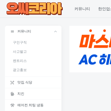
커뮤니티
한인업
커뮤니티
구인구직
사고팔고
렌트리스
광고홍보
맛집.식당
치킨
에어컨.히팅.냉동