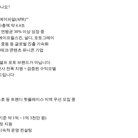
었나요?
에이피알(APR)""
가총액 약 4.4조
, 연평균 30% 이상 성장 중
 에이프릴스킨, 널디, 포토그레이
아, 중동 등 글로벌 진출 가속화
티테크/콘텐츠 유니콘 기업
 셀프 포토 브랜드가 아닙니다.
본사 전폭 지원 + 검증된 수익모델
드입니다.
소호 등 트렌디 핫플레이스 지역 우선 모집 중
기준 약 1억 ~ 1억 3천만 원)
플릿 지원
 지속적 운영 컨설팅