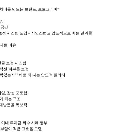
 차이를 만드는 브랜드, 포토그레이”
운영
진 공간
티 보정 시스템 도입 – 자연스럽고 압도적으로 예쁜 결과물
 다른 이유
 얼굴 보정 시스템
기·턱선·피부톤 보정
 찍었는지"" 바로 티 나는 압도적 퀄리티
레임, 감성 포토함
츠가 되는 구조
의 재방문율 독보적
1년 이내 투자금 회수 사례 풍부
 부담이 적은 고효율 모델