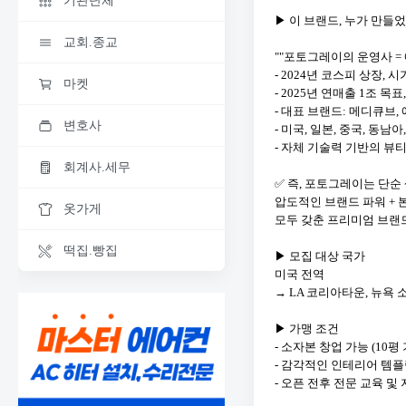
기관단체
▶ 이 브랜드, 누가 만들
교회.종교
""포토그레이의 운영사 = 
- 2024년 코스피 상장, 시
마켓
- 2025년 연매출 1조 목표
- 대표 브랜드: 메디큐브,
변호사
- 미국, 일본, 중국, 동남
- 자체 기술력 기반의 뷰
회계사.세무
✅ 즉, 포토그레이는 단순
압도적인 브랜드 파워 + 
옷가게
모두 갖춘 프리미엄 브랜
떡집.빵집
▶ 모집 대상 국가
미국 전역
→ LA 코리아타운, 뉴욕 
▶ 가맹 조건
- 소자본 창업 가능 (10평 
- 감각적인 인테리어 템
- 오픈 전후 전문 교육 및