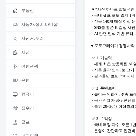
♥ “사진 하나로 압도적인
부동산
- 국내 셀프 포토 업계 1위
- 전국 140개 매장 이상 
자동차.정비.바디샵
- SNS를 휩쓴 K-감성 사
- AI 안면 인식 기반 뷰
자전거.수리
♥ 포토그레이가 경쟁사와
서점
✅ 1. 기술력
- 세계 최초 상용화된 AI
여행관광
- 자동 윤곽 인식, 눈 크
- 결과물만 보면 ""어디서
은행
✅ 2. 콘텐츠력
- 붙이는 인화지, 맞춤 프
컴퓨터
- 공간 전체가 SNS 콘텐
- 특히 20~30대 여성층
집수리
✅ 3. 수익성
골프
- 국내 매장 다수, 오픈 
- 운영이 간단하고 인건비