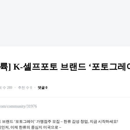
상륙] K-셀프포토 브랜드 ‘포토그레
 수 289
・
추천 수 0
・
댓글 0
.com/community/31976
포토 브랜드 ‘포토그레이’ 가맹점주 모집 – 한류 감성 창업, 지금 시작하세요!
체인저, 이제 한류의 중심지 미국으로 –