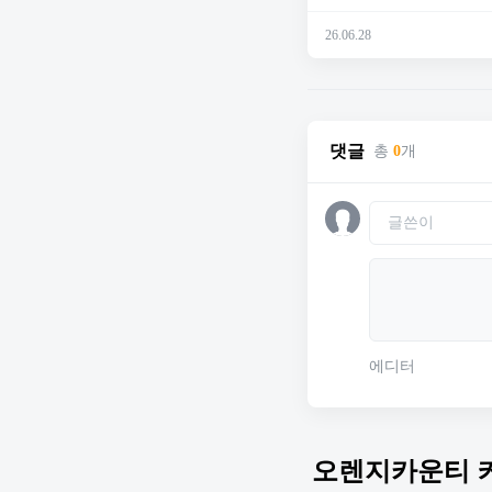
26.06.28
댓글
총
0
개
에디터
오렌지카운티 