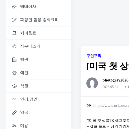
택배이사
짜장면.짬뽕.중화요리
커피음료
사우나스파
구인구직
병원
[미국 첫 
애견
photogray2026
학원
2026.05.31
・
조회
안경.검안
https://www.ockorea
약국
"[미국 첫 상륙] K-셀프
미용
– 셀프 포토 시장의 게임