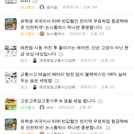
4141)
광고홍보
참이슬
2026.05.26
조회
194
유학생 귀국이사 $100 반값할인 전지역 무료픽업 항공택배
로 안전하게! 논스톱박스 하나면 충분합니다.
광고홍보
논스톱박스
2026.05.26
조회
210
레몬법 시동 꺼진 후 돌아가는 에어컨, 단순 고장이 아닌 현
금 보상 대상입니다
광고
레몬법및교통사고상해
2026.05.25
조회
242
교통사고 테슬라 배터리 방전 없이 블랙박스만 100% 살려
두는 숨은 세팅법
광고
레몬법및교통사고상해
2026.05.25
조회
321
고운고추장고춧가루 & 생꿀 세일 합니다
사고팔고
river
2026.05.24
조회
467
유학생 귀국이사 $100 반값할인 전지역 무료픽업 항공택배
로 안전하게! 논스톱박스 하나면 충분합니다.
광고홍보
논스톱박스
2026.05.24
조회
261