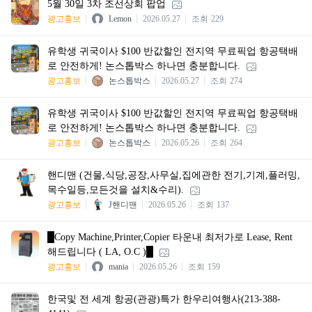
5월 30일 3차 조선상회 팝업
광고홍보
Lemon
2026.05.27
조회
229
유학생 귀국이사 $100 반값할인 전지역 무료픽업 항공택배
로 안전하게! 논스톱박스 하나면 충분합니다.
광고홍보
논스톱박스
2026.05.27
조회
274
유학생 귀국이사 $100 반값할인 전지역 무료픽업 항공택배
로 안전하게! 논스톱박스 하나면 충분합니다.
광고홍보
논스톱박스
2026.05.26
조회
264
핸디맨 (건물,식당,공장,사무실,집에관한 전기,기계,플러밍,
목수일등,모든것을 설치&수리).
광고홍보
J핸디맨
2026.05.26
조회
137
█Copy Machine,Printer,Copier 타운내 최저가로 Lease, Rent
해드립니다 ( LA, O.C )█
광고홍보
mania
2026.05.26
조회
159
한국및 전 세계 항공(관광)특가 한우리여행사(213-388-