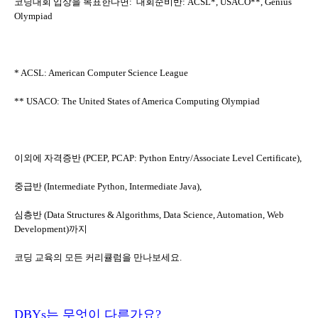
코딩대회 입상을 목표한다면: 대회준비반: ACSL*, USACO**, Genius
Olympiad
* ACSL: American Computer Science League
** USACO: The United States of America Computing Olympiad
이외에 자격증반 (PCEP, PCAP: Python Entry/Associate Level Certificate),
중급반 (Intermediate Python, Intermediate Java),
심층반 (Data Structures & Algorithms, Data Science, Automation, Web
Development)까지
코딩 교육의 모든 커리큘럼을 만나보세요.
DBYs는 무엇이 다른가요?