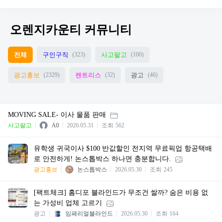
오렌지카운티 커뮤니티
전체
구인구직
사고팔고
(323)
(100)
광고홍보
렌트리스
광고
(2329)
(32)
(46)
MOVING SALE- 이사 물품 판매
사고팔고
A0
2026.05.31
조회
562
유학생 귀국이사 $100 반값할인 전지역 무료픽업 항공택배
로 안전하게! 논스톱박스 하나면 충분합니다.
광고홍보
논스톱박스
2026.05.30
조회
245
[팩트체크] 홈디포 블라인드가 무조건 쌀까? 숨은 비용 없
는 가성비 업체 고르기
광고
임페리얼블라인드
2026.05.30
조회
164