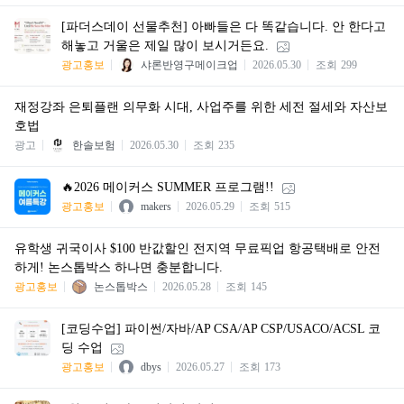
[파더스데이 선물추천] 아빠들은 다 똑같습니다. 안 한다고
해놓고 거울은 제일 많이 보시거든요.
광고홍보
샤론반영구메이크업
2026.05.30
조회
299
재정강좌 은퇴플랜 의무화 시대, 사업주를 위한 세전 절세와 자산보
호법
광고
한솔보험
2026.05.30
조회
235
🔥2026 메이커스 SUMMER 프로그램!!
광고홍보
makers
2026.05.29
조회
515
유학생 귀국이사 $100 반값할인 전지역 무료픽업 항공택배로 안전
하게! 논스톱박스 하나면 충분합니다.
광고홍보
논스톱박스
2026.05.28
조회
145
[코딩수업] 파이썬/자바/AP CSA/AP CSP/USACO/ACSL 코
딩 수업
광고홍보
dbys
2026.05.27
조회
173