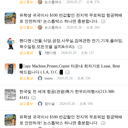
광고홍보
논스톱박스
2026.05.27
조회
274
유학생 귀국이사 $100 반값할인 전지역 무료픽업 항공택배
로 안전하게! 논스톱박스 하나면 충분합니다.
광고홍보
논스톱박스
2026.05.26
조회
264
핸디맨 (건물,식당,공장,사무실,집에관한 전기,기계,플러밍,
목수일등,모든것을 설치&수리).
광고홍보
J핸디맨
2026.05.26
조회
137
█Copy Machine,Printer,Copier 타운내 최저가로 Lease, Rent
해드립니다 ( LA, O.C )█
광고홍보
mania
2026.05.26
조회
159
한국및 전 세계 항공(관광)특가 한우리여행사(213-388-
4141)
광고홍보
참이슬
2026.05.26
조회
194
유학생 귀국이사 $100 반값할인 전지역 무료픽업 항공택배
로 안전하게! 논스톱박스 하나면 충분합니다.