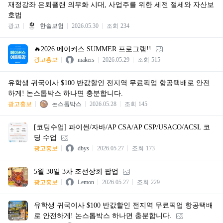
재정강좌 은퇴플랜 의무화 시대, 사업주를 위한 세전 절세와 자산보
호법
광고
한솔보험
2026.05.30
조회
234
🔥2026 메이커스 SUMMER 프로그램!!
광고홍보
makers
2026.05.29
조회
515
유학생 귀국이사 $100 반값할인 전지역 무료픽업 항공택배로 안전
하게! 논스톱박스 하나면 충분합니다.
광고홍보
논스톱박스
2026.05.28
조회
145
[코딩수업] 파이썬/자바/AP CSA/AP CSP/USACO/ACSL 코
딩 수업
광고홍보
dbys
2026.05.27
조회
173
5월 30일 3차 조선상회 팝업
광고홍보
Lemon
2026.05.27
조회
229
유학생 귀국이사 $100 반값할인 전지역 무료픽업 항공택배
로 안전하게! 논스톱박스 하나면 충분합니다.