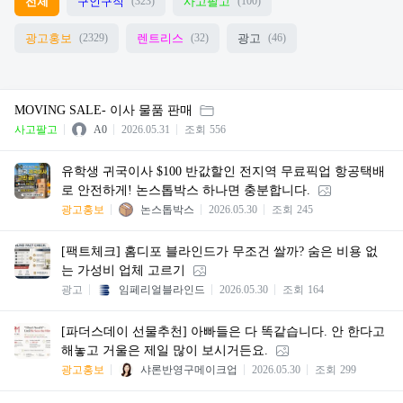
전체
구인구직
사고팔고
(323)
(100)
광고홍보
렌트리스
광고
(2329)
(32)
(46)
MOVING SALE- 이사 물품 판매
사고팔고
A0
2026.05.31
조회
556
유학생 귀국이사 $100 반값할인 전지역 무료픽업 항공택배
로 안전하게! 논스톱박스 하나면 충분합니다.
광고홍보
논스톱박스
2026.05.30
조회
245
[팩트체크] 홈디포 블라인드가 무조건 쌀까? 숨은 비용 없
는 가성비 업체 고르기
광고
임페리얼블라인드
2026.05.30
조회
164
[파더스데이 선물추천] 아빠들은 다 똑같습니다. 안 한다고
해놓고 거울은 제일 많이 보시거든요.
광고홍보
샤론반영구메이크업
2026.05.30
조회
299