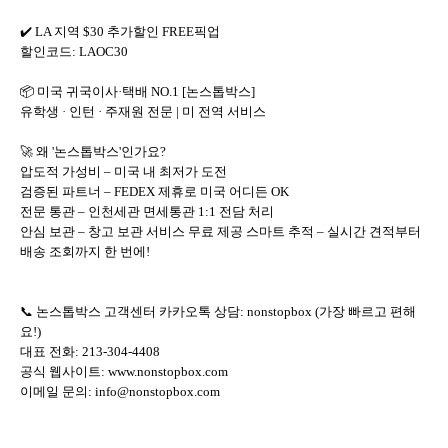
✔️ LA 지역 $30 추가할인 FREE픽업
할인코드: LAOC30
📦 미국 귀국이사·택배 NO.1 [논스톱박스]
유학생 · 인턴 · 주재원 전문 | 미 전역 서비스
🚀 왜 '논스톱박스'인가요?
압도적 가성비 – 미국 내 최저가 도전
검증된 파트너 – FEDEX 제휴로 미국 어디든 OK
전문 통관 – 인천세관 면세통관 1:1 전담 처리
안심 보관 – 창고 보관 서비스 무료 제공 스마트 추적 – 실시간 견적부터
배송 조회까지 한 번에!
📞 논스톱박스 고객센터 카카오톡 상담: nonstopbox (가장 빠르고 편해
요!)
대표 전화: 213-304-4408
공식 웹사이트: www.nonstopbox.com
이메일 문의: info@nonstopbox.com