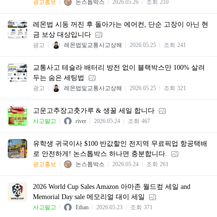
광고홍보
논스톱박스
2026.05.26
조회
210
레몬법 시동 꺼진 후 돌아가는 에어컨, 단순 고장이 아닌 현
금 보상 대상입니다
광고
레몬법및교통사고상해
2026.05.25
조회
241
교통사고 테슬라 배터리 방전 없이 블랙박스만 100% 살려
두는 숨은 세팅법
광고
레몬법및교통사고상해
2026.05.25
조회
321
고운고추장고춧가루 & 생꿀 세일 합니다
사고팔고
river
2026.05.24
조회
467
유학생 귀국이사 $100 반값할인 전지역 무료픽업 항공택배
로 안전하게! 논스톱박스 하나면 충분합니다.
광고홍보
논스톱박스
2026.05.24
조회
261
2026 World Cup Sales Amazon 아마존 월드컾 세일 and
Memorial Day sale 메모리얼 대이 세일
사고팔고
Ethan
2026.05.23
조회
371