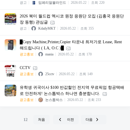
광고
임페리얼블라인드
2026.05.22
조회
220
2026 북미 월드컵 멕시코 원정 응원단 모집 (김흥국 응원단
장 동행) 관심글
광고
KdailyMKT
2026.05.22
조회
355
█Copy Machine,Printer,Copier 타운내 최저가로 Lease, Rent
해드립니다 ( LA, O.C )█
광고홍보
mania
2026.05.22
조회
170
CCTV
광고홍보
25cctv
2026.05.22
조회
149
유학생 귀국이사 $100 반값할인 전지역 무료픽업 항공택배
로 안전하게! 논스톱박스 하나면 충분합니다.
광고홍보
논스톱박스
2026.05.22
조회
233
12
처음
이전
다음