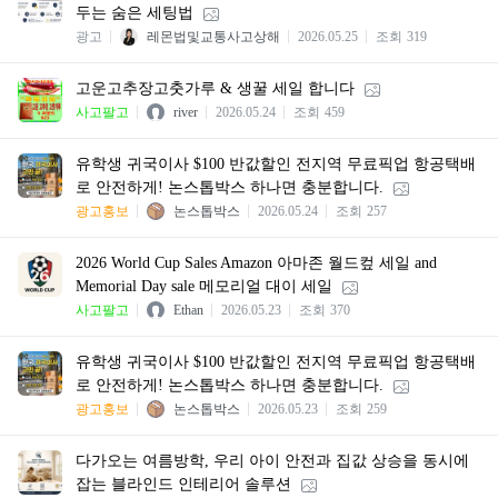
두는 숨은 세팅법
광고
레몬법및교통사고상해
2026.05.25
조회
319
고운고추장고춧가루 & 생꿀 세일 합니다
사고팔고
river
2026.05.24
조회
459
유학생 귀국이사 $100 반값할인 전지역 무료픽업 항공택배
로 안전하게! 논스톱박스 하나면 충분합니다.
광고홍보
논스톱박스
2026.05.24
조회
257
2026 World Cup Sales Amazon 아마존 월드컾 세일 and
Memorial Day sale 메모리얼 대이 세일
사고팔고
Ethan
2026.05.23
조회
370
유학생 귀국이사 $100 반값할인 전지역 무료픽업 항공택배
로 안전하게! 논스톱박스 하나면 충분합니다.
광고홍보
논스톱박스
2026.05.23
조회
259
다가오는 여름방학, 우리 아이 안전과 집값 상승을 동시에
잡는 블라인드 인테리어 솔루션