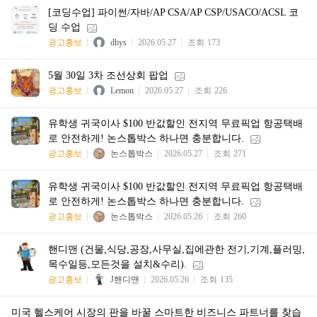
[코딩수업] 파이썬/자바/AP CSA/AP CSP/USACO/ACSL 코
딩 수업
광고홍보
dbys
2026.05.27
조회
173
5월 30일 3차 조선상회 팝업
광고홍보
Lemon
2026.05.27
조회
226
유학생 귀국이사 $100 반값할인 전지역 무료픽업 항공택배
로 안전하게! 논스톱박스 하나면 충분합니다.
광고홍보
논스톱박스
2026.05.27
조회
271
유학생 귀국이사 $100 반값할인 전지역 무료픽업 항공택배
로 안전하게! 논스톱박스 하나면 충분합니다.
광고홍보
논스톱박스
2026.05.26
조회
260
핸디맨 (건물,식당,공장,사무실,집에관한 전기,기계,플러밍,
목수일등,모든것을 설치&수리).
광고홍보
J핸디맨
2026.05.26
조회
135
미국 헬스케어 시장의 판을 바꿀 스마트한 비즈니스 파트너를 찾습