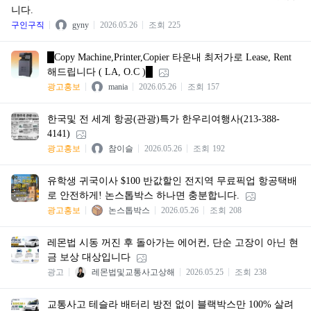
니다.
구인구직
gyny
2026.05.26
조회
225
█Copy Machine,Printer,Copier 타운내 최저가로 Lease, Rent
해드립니다 ( LA, O.C )█
광고홍보
mania
2026.05.26
조회
157
한국및 전 세계 항공(관광)특가 한우리여행사(213-388-
4141)
광고홍보
참이슬
2026.05.26
조회
192
유학생 귀국이사 $100 반값할인 전지역 무료픽업 항공택배
로 안전하게! 논스톱박스 하나면 충분합니다.
광고홍보
논스톱박스
2026.05.26
조회
208
레몬법 시동 꺼진 후 돌아가는 에어컨, 단순 고장이 아닌 현
금 보상 대상입니다
광고
레몬법및교통사고상해
2026.05.25
조회
238
교통사고 테슬라 배터리 방전 없이 블랙박스만 100% 살려