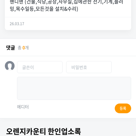
핸디맨 (건물,식당,공장,사무실,집에관한 전기,기계,플러
밍,목수일등,모든것을 설치&수리)
26.03.17
댓글
총
0
개
에디터
등록
오렌지카운티 한인업소록