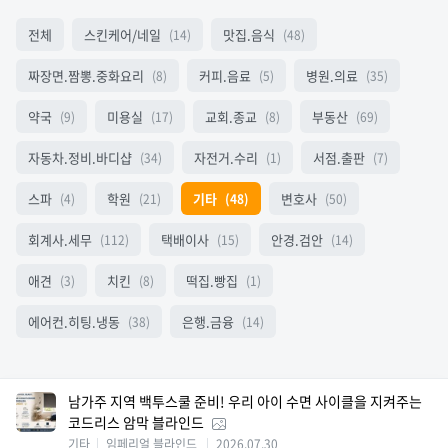
전체
스킨케어/네일
맛집.음식
(14)
(48)
짜장면.짬뽕.중화요리
커피.음료
병원.의료
(8)
(5)
(35)
약국
미용실
교회.종교
부동산
(9)
(17)
(8)
(69)
자동차.정비.바디샵
자전거.수리
서점.출판
(34)
(1)
(7)
스파
학원
기타
변호사
(4)
(21)
(48)
(50)
회계사.세무
택배이사
안경.검안
(112)
(15)
(14)
애견
치킨
떡집.빵집
(3)
(8)
(1)
에어컨.히팅.냉동
은행.금융
(38)
(14)
남가주 지역 백투스쿨 준비! 우리 아이 수면 사이클을 지켜주는
코드리스 암막 블라인드
기타
임페리얼 블라인드
2026.07.30