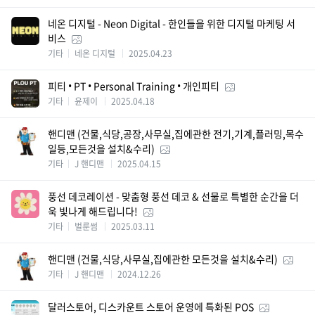
네온 디지털 - Neon Digital - 한인들을 위한 디지털 마케팅 서
비스
기타
네온 디지털
2025.04.23
피티 • PT • Personal Training • 개인피티
기타
윤제이
2025.04.18
핸디맨 (건물,식당,공장,사무실,집에관한 전기,기계,플러밍,목수
일등,모든것을 설치&수리)
기타
J 핸디맨
2025.04.15
풍선 데코레이션 - 맞춤형 풍선 데코 & 선물로 특별한 순간을 더
욱 빛나게 해드립니다!
기타
벌룬썸
2025.03.11
핸디맨 (건물,식당,사무실,집에관한 모든것을 설치&수리)
기타
J 핸디맨
2024.12.26
달러스토어, 디스카운트 스토어 운영에 특화된 POS