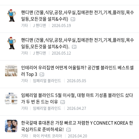
핸디맨 (건물,식당,공장,사무실,집에관한 전기,기계,플러밍,목수
일등,모든것을 설치&수리)
기타
J 핸디맨
2026.05.19
핸디맨 (건물,식당,공장,사무실,집에관한 전기,기계,플러밍,목수
일등,모든것을 설치&수리).
기타
J 핸디맨
2026.05.12
인테리어 우리집엔 어떤게 어울릴까? 공간별 블라인드 베스트셀
러 Top 3
기타
임페리얼 블라인드
2026.05.05
임페리얼 블라인드 5월 이사철, 대형 마트 기성품 블라인드 샀다
가 두 번 돈 드는 이유
기타
임페리얼 블라인드
2026.04.27
한국갈때 휴대폰은 가장 빠르고 저렴한 Y CONNECT KOREA 한
국심카드로 준비하세요!
기타
와이 커넥트 코리아
2026.04.20