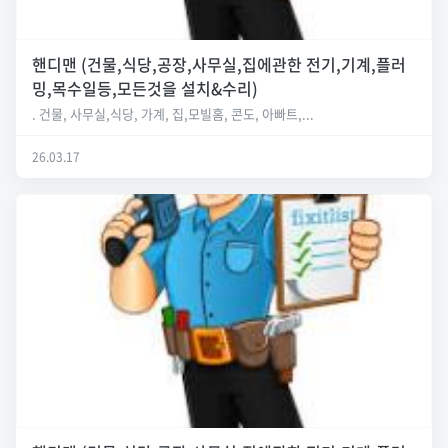
핸디맨 (건물,식당,공장,사무실,집에관한 전기,기계,플러
밍,목수일등,모든것을 설치&수리)
. 건물, 사무실,식당, 가계, 집,모빌홈, 콘도, 아빠트,...
26.03.17