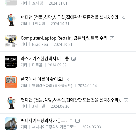
기타
죠지 킴
2024.11.01
핸디맨 (건물,식당,사무실,집에관한 모든것을 설치&수리
기타
J 핸디맨
2024.10.31
Computer/Laptop Repair ; 컴퓨터/노트북 수리
기타
Brad Reu
2024.10.21
라스베가스한인택시 미르콜
기타
미르콜
2024.09.09
한국에서 이불이 왔어요!
기타
엘레강스파리 (홈쇼핑월드)
2024.09.04
핸디맨 (건물,식당,사무실,집에관한 모든것을 설치&수리).
기타
J 핸디맨
2024.06.20
써니사이드장의사 가든그로브
기타
써니사이드장의사 가든그로브
2024.06.03