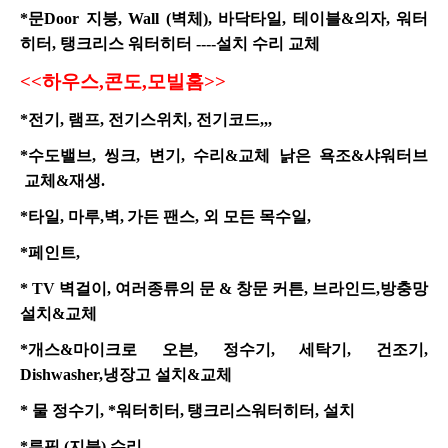
*
문Door 지붕, Wall (벽체), 바닥타일, 테이블&의자, 워터
히터, 탱크리스 워터히터 ----설치 수리 교체
<<
하우스,콘도,모빌홈>>
*
전기, 램프, 전기스위치, 전기코드,,,
*
수도밸브, 씽크, 변기, 수리&교체 낡은 욕조&샤워터브
교체&재생.
*
타일, 마루,벽,
가든 팬스, 외 모든 목수일,
*
페인트,
* TV
벽걸이, 여러종류의 문 & 창문 커튼, 브라인드,방충망
설치&교체
*
개스&마이크로 오븐, 정수기, 세탁기, 건조기,
Dishwasher,냉장고 설치&교체
*
물 정수기, *워터히터,
탱크리스워터히터, 설치
*
루핑 (지붕) 수리.