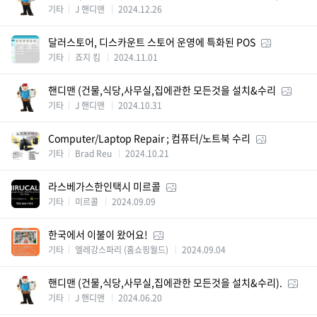
기타
J 핸디맨
2024.12.26
달러스토어, 디스카운트 스토어 운영에 특화된 POS
기타
죠지 킴
2024.11.01
핸디맨 (건물,식당,사무실,집에관한 모든것을 설치&수리
기타
J 핸디맨
2024.10.31
Computer/Laptop Repair ; 컴퓨터/노트북 수리
기타
Brad Reu
2024.10.21
라스베가스한인택시 미르콜
기타
미르콜
2024.09.09
한국에서 이불이 왔어요!
기타
엘레강스파리 (홈쇼핑월드)
2024.09.04
핸디맨 (건물,식당,사무실,집에관한 모든것을 설치&수리).
기타
J 핸디맨
2024.06.20