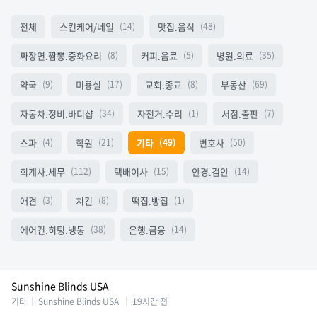
전체
스킨케어/네일
맛집.음식
(14)
(48)
짜장면.짬뽕.중화요리
커피.음료
병원.의료
(8)
(5)
(35)
약국
미용실
교회.종교
부동산
(9)
(17)
(8)
(69)
자동차.정비.바디샵
자전거.수리
서점.출판
(34)
(1)
(7)
스파
학원
기타
변호사
(4)
(21)
(49)
(50)
회계사.세무
택배이사
안경.검안
(112)
(15)
(14)
애견
치킨
떡집.빵집
(3)
(8)
(1)
에어컨.히팅.냉동
은행.금융
(38)
(14)
Sunshine Blinds USA
기타
Sunshine Blinds USA
19시간 전