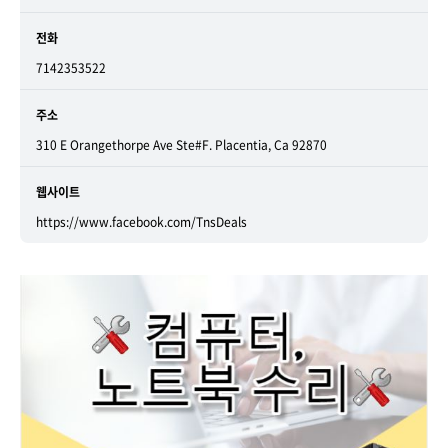
전화
7142353522
주소
310 E Orangethorpe Ave Ste#F. Placentia, Ca 92870
웹사이트
https://www.facebook.com/TnsDeals