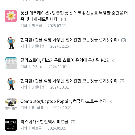
풍선 데코레이션 - 맞춤형 풍선 데코 & 선물로 특별한 순간을 더
욱 빛나게 해드립니다!
기타
벌룬썸
2025.03.11
핸디맨 (건물,식당,사무실,집에관한 모든것을 설치&수리)
기타
J 핸디맨
2024.12.26
달러스토어, 디스카운트 스토어 운영에 특화된 POS
기타
죠지 킴
2024.11.01
핸디맨 (건물,식당,사무실,집에관한 모든것을 설치&수리
기타
J 핸디맨
2024.10.31
Computer/Laptop Repair ; 컴퓨터/노트북 수리
기타
Brad Reu
2024.10.21
라스베가스한인택시 미르콜
기타
미르콜
2024.09.09