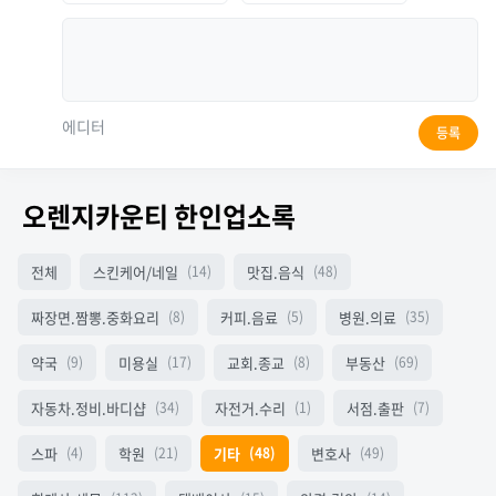
에디터
등록
오렌지카운티 한인업소록
전체
스킨케어/네일
맛집.음식
(14)
(48)
짜장면.짬뽕.중화요리
커피.음료
병원.의료
(8)
(5)
(35)
약국
미용실
교회.종교
부동산
(9)
(17)
(8)
(69)
자동차.정비.바디샵
자전거.수리
서점.출판
(34)
(1)
(7)
스파
학원
기타
변호사
(4)
(21)
(48)
(49)