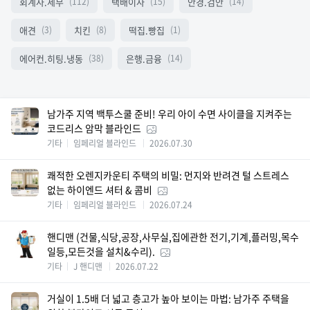
회계사.세무
택배이사
안경.검안
(112)
(15)
(14)
애견
치킨
떡집.빵집
(3)
(8)
(1)
에어컨.히팅.냉동
은행.금융
(38)
(14)
남가주 지역 백투스쿨 준비! 우리 아이 수면 사이클을 지켜주는
코드리스 암막 블라인드
기타
임페리얼 블라인드
2026.07.30
쾌적한 오렌지카운티 주택의 비밀: 먼지와 반려견 털 스트레스
없는 하이엔드 셔터 & 콤비
기타
임페리얼 블라인드
2026.07.24
핸디맨 (건물,식당,공장,사무실,집에관한 전기,기계,플러밍,목수
일등,모든것을 설치&수리).
기타
J 핸디맨
2026.07.22
거실이 1.5배 더 넓고 층고가 높아 보이는 마법: 남가주 주택을