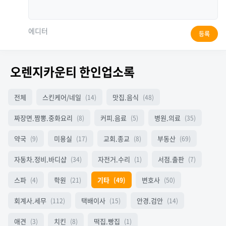
에디터
등록
오렌지카운티 한인업소록
전체
스킨케어/네일
맛집.음식
(14)
(48)
짜장면.짬뽕.중화요리
커피.음료
병원.의료
(8)
(5)
(35)
약국
미용실
교회.종교
부동산
(9)
(17)
(8)
(69)
자동차.정비.바디샵
자전거.수리
서점.출판
(34)
(1)
(7)
스파
학원
기타
변호사
(4)
(21)
(49)
(50)
회계사.세무
택배이사
안경.검안
(112)
(15)
(14)
애견
치킨
떡집.빵집
(3)
(8)
(1)