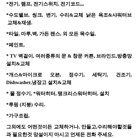
*
전기, 램프, 전기스위치, 전기코드,,,
*
수도밸브, 씽크, 변기, 수리&교체 낡은 욕조&샤워터브
교체&재생.
*
타일, 마루,벽,
가든 팬스, 외 모든 목수일,
*
페인트,
* TV
벽걸이, 여러종류의 문 & 창문 커튼, 브라인드,방충망
설치&교체
*
개스&마이크로 오븐, 정수기, 세탁기, 건조기,
Dishwasher,냉장고 설치&교체
*
물 정수기, *워터히터,
탱크리스워터히터, 설치
*
루핑 (지붕) 수리.
*
가구조립,
그외에도 어떤것이든 교체하거나, 만들고,수리해야할것들
과 필요한것 망설이지 마시고 언제든 전화 주세요.