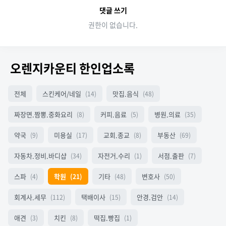
댓글 쓰기
권한이 없습니다.
오렌지카운티 한인업소록
전체
스킨케어/네일
맛집.음식
(14)
(48)
짜장면.짬뽕.중화요리
커피.음료
병원.의료
(8)
(5)
(35)
약국
미용실
교회.종교
부동산
(9)
(17)
(8)
(69)
자동차.정비.바디샵
자전거.수리
서점.출판
(34)
(1)
(7)
스파
학원
기타
변호사
(4)
(21)
(48)
(50)
회계사.세무
택배이사
안경.검안
(112)
(15)
(14)
애견
치킨
떡집.빵집
(3)
(8)
(1)