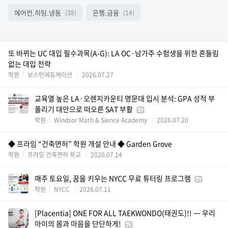
에어컨.히팅.냉동
은행.금융
(38)
(14)
또 바뀌는 UC 대입 필수과목(A-G): LA OC·남가주 수험생을 위한 흔들림
없는 대입 전략
학원
보스턴에듀케이션
2026.07.27
교육열 높은 LA·오렌지카운티 명문대 입시 분석: GPA 성적 부
풀리기 대안으로 떠오른 SAT 부활
학원
Windsor Math & Sience Academy
2026.07.20
◆ 프라임 “건축면허” 학원 개설 안내 ◆ Garden Grove
학원
프라임 건축면허 학교
2026.07.14
매주 토요일, 꿈을 키우는 NYCC 무료 튜터링 프로그램
학원
NYCC
2026.07.11
[Placentia] ONE FOR ALL TAEKWONDO(태권도)!! — 우리
아이의 몸과 마음을 단단하게!