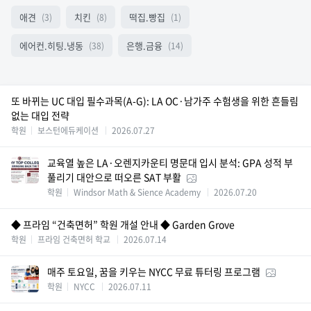
애견
치킨
떡집.빵집
(3)
(8)
(1)
에어컨.히팅.냉동
은행.금융
(38)
(14)
또 바뀌는 UC 대입 필수과목(A-G): LA OC·남가주 수험생을 위한 흔들림
없는 대입 전략
학원
보스턴에듀케이션
2026.07.27
교육열 높은 LA·오렌지카운티 명문대 입시 분석: GPA 성적 부
풀리기 대안으로 떠오른 SAT 부활
학원
Windsor Math & Sience Academy
2026.07.20
◆ 프라임 “건축면허” 학원 개설 안내 ◆ Garden Grove
학원
프라임 건축면허 학교
2026.07.14
매주 토요일, 꿈을 키우는 NYCC 무료 튜터링 프로그램
학원
NYCC
2026.07.11