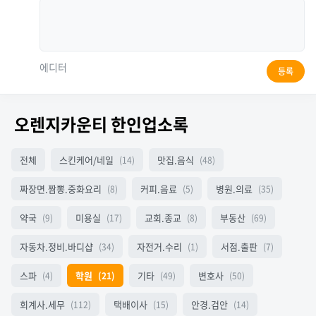
에디터
등록
오렌지카운티 한인업소록
전체
스킨케어/네일
맛집.음식
(14)
(48)
짜장면.짬뽕.중화요리
커피.음료
병원.의료
(8)
(5)
(35)
약국
미용실
교회.종교
부동산
(9)
(17)
(8)
(69)
자동차.정비.바디샵
자전거.수리
서점.출판
(34)
(1)
(7)
스파
학원
기타
변호사
(4)
(21)
(49)
(50)
회계사.세무
택배이사
안경.검안
(112)
(15)
(14)