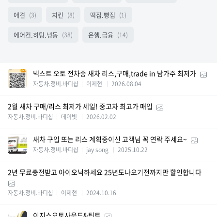
애견
치킨
떡집.빵집
(3)
(8)
(1)
에어컨.히팅.냉동
은행.금융
(38)
(14)
넥스트 오토 전차종 새차 리스,구매,trade in 남가주 최저가
자동차.정비.바디샵
이제현
2026.08.04
2월 새차 구매/리스 최저가 세일! 중고차 최고가 매입
자동차.정비.바디샵
데이빗
2026.02.02
새차 구입 또는 리스 계획중이신 고객님 꼭 연락 주세요~
자동차.정비.바디샵
jay song
2025.10.22
2년 무료충전받고 아이오닉하세요 25년도나오기전까지만 할인합니다
자동차.정비.바디샵
이제현
2024.10.16
이지스오토사운드&틴트