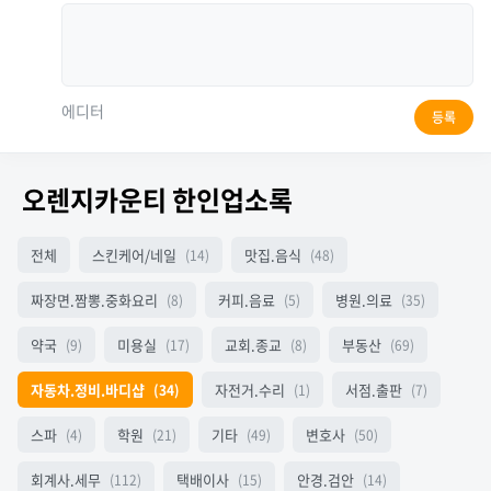
에디터
등록
오렌지카운티 한인업소록
전체
스킨케어/네일
맛집.음식
(14)
(48)
짜장면.짬뽕.중화요리
커피.음료
병원.의료
(8)
(5)
(35)
약국
미용실
교회.종교
부동산
(9)
(17)
(8)
(69)
자동차.정비.바디샵
자전거.수리
서점.출판
(34)
(1)
(7)
스파
학원
기타
변호사
(4)
(21)
(49)
(50)
회계사.세무
택배이사
안경.검안
(112)
(15)
(14)