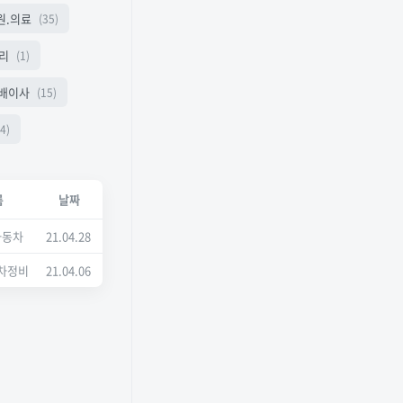
원.의료
(35)
리
(1)
배이사
(15)
4)
름
날짜
자동차
21.04.28
차정비
21.04.06