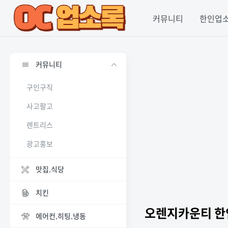
커뮤니티
한인업
커뮤니티
구인구직
사고팔고
렌트리스
광고홍보
맛집.식당
치킨
오렌지카운티 
에어컨.히팅.냉동