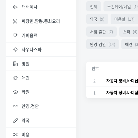
전체
스킨케어/네일
(1
택배이사
약국
미용실
(9)
(17)
짜장면.짬뽕.중화요리
서점.출판
스파
(7)
(4)
커피음료
안경.검안
애견
(14)
(3
사우나스파
병원
번호
애견
자동차.정비.바디
2
학원
자동차.정비.바디
1
안경.검안
약국
미용