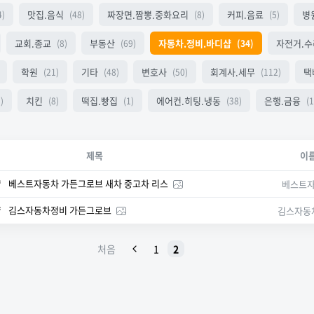
맛집.음식
짜장면.짬뽕.중화요리
커피.음료
병
4)
(48)
(8)
(5)
교회.종교
부동산
자동차.정비.바디샵
자전거.수
(8)
(69)
(34)
학원
기타
변호사
회계사.세무
택
(21)
(48)
(50)
(112)
치킨
떡집.빵집
에어컨.히팅.냉동
은행.금융
)
(8)
(1)
(38)
(1
제목
이
샵
베스트자동차 가든그로브 새차 중고차 리스
베스트
샵
김스자동차정비 가든그로브
김스자동
처음
1
2