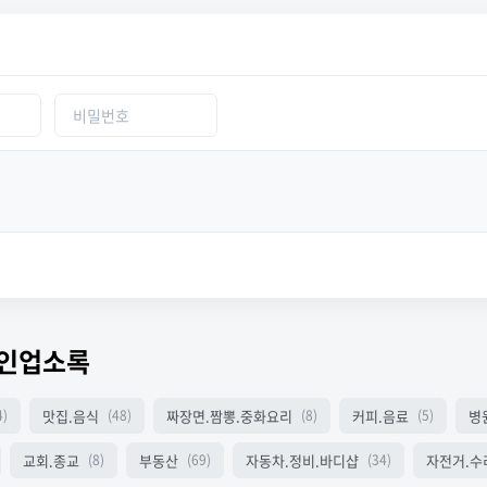
한인업소록
맛집.음식
짜장면.짬뽕.중화요리
커피.음료
병
4)
(48)
(8)
(5)
교회.종교
부동산
자동차.정비.바디샵
자전거.수
(8)
(69)
(34)