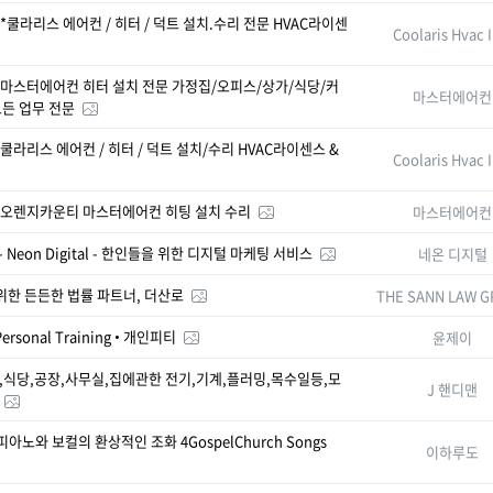
*쿨라리스 에어컨 / 히터 / 덕트 설치.수리 전문 HVAC라이센
Coolaris Hvac 
마스터에어컨 히터 설치 전문 가정집/오피스/상가/식당/커
마스터에어
모든 업무 전문
쿨라리스 에어컨 / 히터 / 덕트 설치/수리 HVAC라이센스 &
Coolaris Hvac 
오렌지카운티 마스터에어컨 히팅 설치 수리
마스터에어
 Neon Digital - 한인들을 위한 디지털 마케팅 서비스
네온 디지털
위한 든든한 법률 파트너, 더산로
THE SANN LAW 
Personal Training • 개인피티
윤제이
,식당,공장,사무실,집에관한 전기,기계,플러밍,목수일등,모
J 핸디맨
​​기타와 피아노와 보컬의 환상적인 조화 4GospelChurch Songs
이하루도