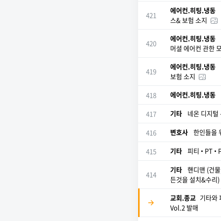
에어컨.히팅.냉동
421
스& 보험 소지
에어컨.히팅.냉동
420
머셜 에어컨 관한 
에어컨.히팅.냉동
419
보험 소지
에어컨.히팅.냉동
418
기타
네온 디지털 -
417
변호사
한인들을 
416
기타
피티 • PT • 
415
기타
핸디맨 (건물
414
든것을 설치&수리)
교회.종교
​​​​​
Vol.2 발매