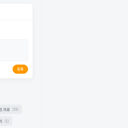
등록
원.의료
(35)
리
(1)