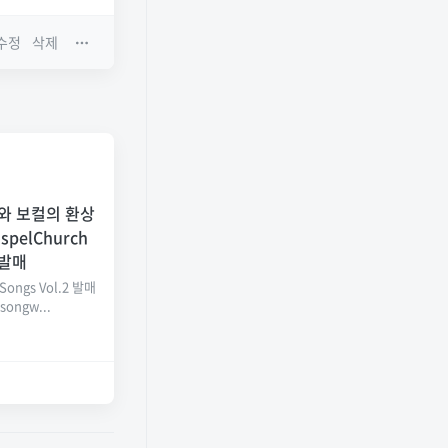
수정
삭제
피아노와 보컬의 환상
spelChurch
2 발매
Songs Vol.2 발매
songw...