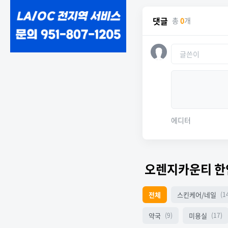
댓글
총
0
개
에디터
오렌지카운티 
전체
스킨케어/네일
(1
약국
미용실
(9)
(17)