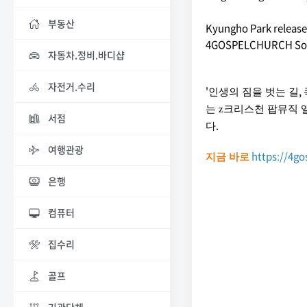
부동산
Kyungho Park releas
4GOSPELCHURCH Songs
자동차.정비.바디샵
자전거.수리
'
,
인생의 짐을 벗는 길
는 z크리스천 팝뮤직
서점
.
다
여행관광
https://4g
지금 바로
은행
컴퓨터
집수리
골프