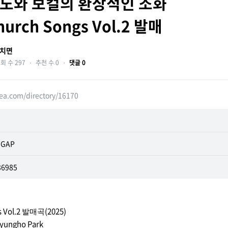
타와 피아노와 보컬의 환상적인 조화
hurch Songs Vol.2 발매
치면
회 수 297
・
추천 수 0
・
댓글 0
ea.com/directory/16170
도
E GAP
86985
 Vol.2
(2025)
발매곡
Kyungho Park