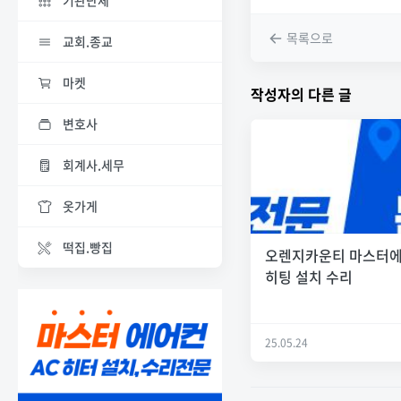
기관단체
목록으로
교회.종교
마켓
작성자의 다른 글
변호사
회계사.세무
옷가게
떡집.빵집
오렌지카운티 마스터
히팅 설치 수리
25.05.24