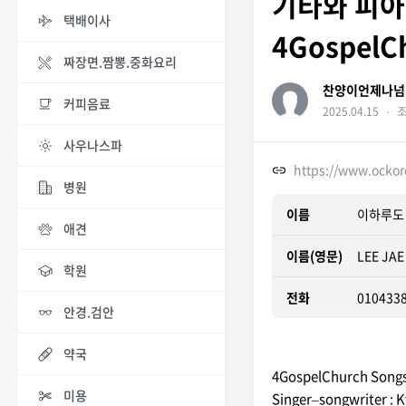
​​​​​​​기
택배이사
4GospelC
짜장면.짬뽕.중화요리
찬양이언제나넘
커피음료
2025.04.15
・
조
사우나스파
https://www.ockor
병원
이름
이하루
애견
이름(영문)
LEE JA
학원
전화
010433
안경.검안
약국
4GospelChurch Songs
미용
Singer
songwriter : 
–