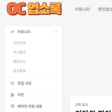
커뮤니티
한인업
커뮤니티
구인구직
사고팔고
렌트리스
광고홍보
맛집.식당
치킨
교회.종교
에어컨.히팅.냉동