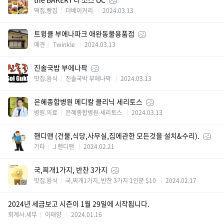
떡집.빵집
더베이커리
2024.03.13
트윙클 부에나파크 애완동물용품점
애견
Twinkle
2024.03.13
진솔국밥 부에나팍
맛집.음식
진솔국박 부에나팍
2024.03.13
은혜종합병원 메디칼 클리닉 세리토스
병원.의료
은혜종합병원 세리토스
2024.03.13
핸디맨 (건물,식당,사무실,집에관한 모든것을 설치&수리).
기타
J 핸디맨
2024.02.21
국,찌개1가지, 반찬 3가지
맛집.음식
국,찌개1가지, 반찬 3가지 1인분 $10
2024.02.17
2024년 세금보고 시즌이 1월 29일에 시작됩니다.
회계사.세무
이태양
2024.01.16