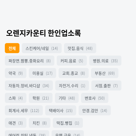
오렌지카운티 한인업소록
전체
스킨케어/네일
맛집.음식
(14)
(48)
짜장면.짬뽕.중화요리
커피.음료
병원.의료
(8)
(5)
(35)
약국
미용실
교회.종교
부동산
(9)
(17)
(8)
(69)
자동차.정비.바디샵
자전거.수리
서점.출판
(34)
(1)
(7)
스파
학원
기타
변호사
(4)
(21)
(48)
(50)
회계사.세무
택배이사
안경.검안
(112)
(15)
(14)
애견
치킨
떡집.빵집
(3)
(8)
(1)
에어컨.히팅.냉동
은행.금융
(38)
(14)