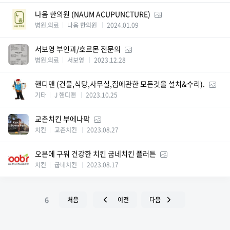
나음 한의원 (NAUM ACUPUNCTURE)
병원.의료
나음 한의원
2024.01.09
서보영 부인과/호르몬 전문의
병원.의료
서보영
2023.12.28
핸디맨 (건물,식당,사무실,집에관한 모든것을 설치&수리).
기타
J 핸디맨
2023.10.25
교촌치킨 부에나팍
치킨
교촌치킨
2023.08.27
오븐에 구워 건강한 치킨 굽네치킨 플러튼
치킨
굽네치킨
2023.08.17
6
처음
이전
다음