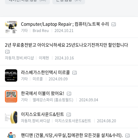
Computer/Laptop Repair ; 컴퓨터/노트북 수리
기타
Brad Reu
2024.10.21
2년 무료충전받고 아이오닉하세요 25년도나오기전까지만 할인합니다
자동차.정비.바디샵
이제현
2024.10.16
라스베가스한인택시 미르콜
기타
미르콜
2024.09.09
한국에서 이불이 왔어요!
기타
엘레강스파리 (홈쇼핑월드)
2024.09.04
이지스오토사운드&틴트
자동차.정비.바디샵
이지스오토사운드&틴트
2024.08.20
핸디맨 (건물,식당,사무실,집에관한 모든것을 설치&수리).