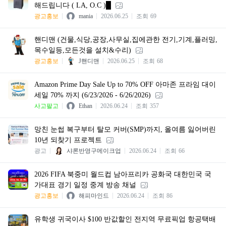
해드립니다 ( LA, O.C )█
광고홍보
mania
2026.06.25
조회
69
핸디맨 (건물,식당,공장,사무실,집에관한 전기,기계,플러밍,
목수일등,모든것을 설치&수리)
광고홍보
J핸디맨
2026.06.25
조회
68
Amazon Prime Day Sale Up to 70% OFF 아마존 프라임 대이
세일 70% 까지 (6/23/2026 - 6/26/2026)
사고팔고
Ethan
2026.06.24
조회
357
망친 눈썹 복구부터 탈모 커버(SMP)까지, 올여름 잃어버린
10년 되찾기 프로젝트
광고
샤론반영구메이크업
2026.06.24
조회
66
2026 FIFA 북중미 월드컵 남아프리카 공화국 대한민국 국
가대표 경기 일정 중계 방송 채널
광고홍보
해피마인드
2026.06.24
조회
86
유학생 귀국이사 $100 반값할인 전지역 무료픽업 항공택배