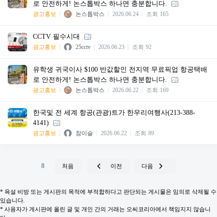
로 안전하게! 논스톱박스 하나면 충분합니다.
광고홍보
논스톱박스
2026.06.24
조회
165
CCTV 필수시대
광고홍보
25cctv
2026.06.23
조회
92
유학생 귀국이사 $100 반값할인 전지역 무료픽업 항공택배
로 안전하게! 논스톱박스 하나면 충분합니다.
광고홍보
논스톱박스
2026.06.22
조회
169
한국및 전 세계 항공(관광)트가 한우리여행사(213-388-
4141)
광고홍보
참이슬
2026.06.22
조회
89
8
처음
이전
다음
* 욕설 비방 또는 게시판의 목적에 부적합하다고 판단되는 게시물은 임의로 삭제될 수
있습니다.
* 사용자가 게시판에 올린 글 및 개인 간의 거래는 오씨코리아에서 책임지지 않습니