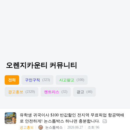
오렌지카운티 커뮤니티
전체
구인구직
사고팔고
(323)
(100)
광고홍보
렌트리스
광고
(2329)
(32)
(46)
유학생 귀국이사 $100 반값할인 전지역 무료픽업 항공택배
로 안전하게! 논스톱박스 하나면 충분합니다.
광고홍보
논스톱박스
2026.06.27
조회
96