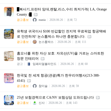
█복사기,프린터 임대,렌탈,리스,수리 최저가격( LA, Orange
County )█
광고홍보
mania
2026.06.26
조회
72
유학생 귀국이사 $100 반값할인 전지역 무료픽업 항공택배
로 안전하게! 논스톱박스 하나면 충분합니다.
광고홍보
논스톱박스
2026.06.26
조회
111
홈오너를 위한 자산 보호: 자외선(UV)을 거르는 스마트한
창문 인테리어
광고
임페리얼블라인드
2026.06.26
조회
60
한국및 전 세계 항공(관광)특가 한우리여행사(213-388-
4141)
광고홍보
참이슬
2026.06.26
조회
59
25년 보험경력으로 CA/NV 보험상담 도와드립니다
광고홍보
신사
2026.06.26
조회
143