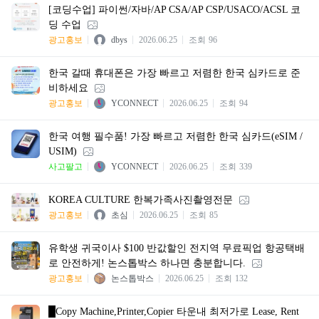
[코딩수업] 파이썬/자바/AP CSA/AP CSP/USACO/ACSL 코
딩 수업
광고홍보
dbys
2026.06.25
조회
96
한국 갈때 휴대폰은 가장 빠르고 저렴한 한국 심카드로 준
비하세요
광고홍보
YCONNECT
2026.06.25
조회
94
한국 여행 필수품! 가장 빠르고 저렴한 한국 심카드(eSIM /
USIM)
사고팔고
YCONNECT
2026.06.25
조회
339
KOREA CULTURE 한복가족사진촬영전문
광고홍보
초심
2026.06.25
조회
85
유학생 귀국이사 $100 반값할인 전지역 무료픽업 항공택배
로 안전하게! 논스톱박스 하나면 충분합니다.
광고홍보
논스톱박스
2026.06.25
조회
132
█Copy Machine,Printer,Copier 타운내 최저가로 Lease, Rent