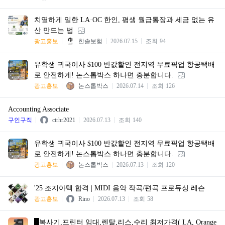
치열하게 일한 LA·OC 한인, 평생 월급통장과 세금 없는 유
산 만드는 법
광고홍보
한솔보험
2026.07.15
조회
94
유학생 귀국이사 $100 반값할인 전지역 무료픽업 항공택배
로 안전하게! 논스톱박스 하나면 충분합니다.
광고홍보
논스톱박스
2026.07.14
조회
126
Accounting Associate
구인구직
ctrhr2021
2026.07.13
조회
140
유학생 귀국이사 $100 반값할인 전지역 무료픽업 항공택배
로 안전하게! 논스톱박스 하나면 충분합니다.
광고홍보
논스톱박스
2026.07.13
조회
120
'25 조지아텍 합격 | MIDI 음악 작곡/편곡 프로듀싱 레슨
광고홍보
Rino
2026.07.13
조회
58
█복사기,프린터 임대,렌탈,리스,수리 최저가격( LA, Orange