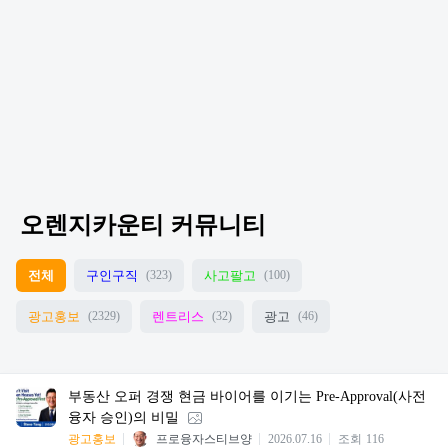
오렌지카운티 커뮤니티
전체
구인구직
사고팔고
(323)
(100)
광고홍보
렌트리스
광고
(2329)
(32)
(46)
부동산 오퍼 경쟁 현금 바이어를 이기는 Pre-Approval(사전
융자 승인)의 비밀
광고홍보
프로융자스티브양
2026.07.16
조회
116