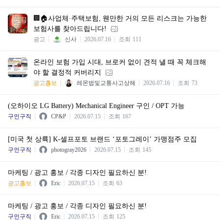
🏢🏠사업체·주택보험, 웬만한 거의 모든 리스크는 가능한
보험사를 찾아드립니다!
광고
신사
2026.07.16
조회
111
온라인 보험 가입 시대, 브로커 없이 견적 낼 때 꼭 체크해
야 할 결정적 커버리지
광고홍보
레몬법및교통사고상해
2026.07.16
조회
73
(오하이오 LG Battery) Mechanical Engineer 구인 / OPT 가능
구인구직
CP&P
2026.07.15
조회
167
[미국 첫 상륙] K-셀프포토 브랜드 ‘포토그레이’ 가맹점주 모집
구인구직
photogray2026
2026.07.15
조회
145
마케팅 / 광고 홍보 / 각종 디자인 필요하신 분!
광고홍보
Eric
2026.07.15
조회
63
마케팅 / 광고 홍보 / 각종 디자인 필요하신 분!
구인구직
Eric
2026.07.15
조회
125