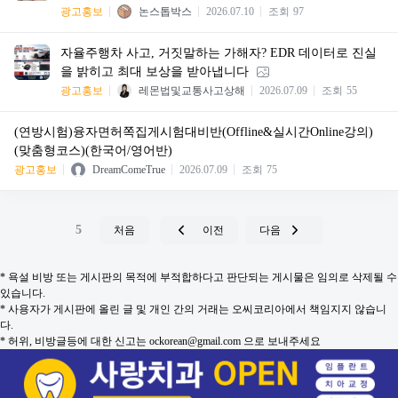
광고홍보
논스톱박스
2026.07.10
조회
97
자율주행차 사고, 거짓말하는 가해자? EDR 데이터로 진실
을 밝히고 최대 보상을 받아냅니다
광고홍보
레몬법및교통사고상해
2026.07.09
조회
55
(연방시험)융자면허쪽집게시험대비반(Offline&실시간Online강의)
(맞춤형코스)(한국어/영어반)
광고홍보
DreamComeTrue
2026.07.09
조회
75
5
처음
이전
다음
* 욕설 비방 또는 게시판의 목적에 부적합하다고 판단되는 게시물은 임의로 삭제될 수
있습니다.
* 사용자가 게시판에 올린 글 및 개인 간의 거래는 오씨코리아에서 책임지지 않습니
다.
* 허위, 비방글등에 대한 신고는 ockorean@gmail.com 으로 보내주세요