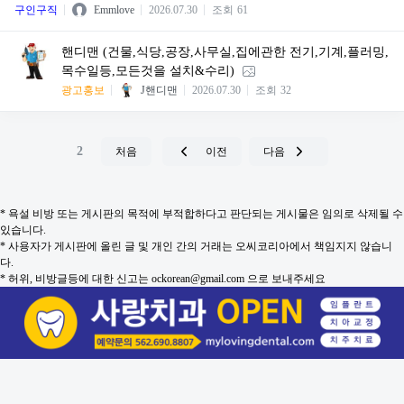
구인구직
Emmlove
2026.07.30
조회
61
핸디맨 (건물,식당,공장,사무실,집에관한 전기,기계,플러밍,
목수일등,모든것을 설치&수리)
광고홍보
J핸디맨
2026.07.30
조회
32
2
처음
이전
다음
* 욕설 비방 또는 게시판의 목적에 부적합하다고 판단되는 게시물은 임의로 삭제될 수
있습니다.
* 사용자가 게시판에 올린 글 및 개인 간의 거래는 오씨코리아에서 책임지지 않습니
다.
* 허위, 비방글등에 대한 신고는 ockorean@gmail.com 으로 보내주세요