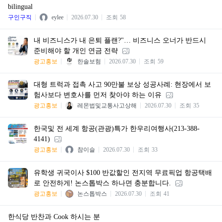
bilingual
구인구직
eylee
2026.07.30
조회
58
내 비즈니스가 내 은퇴 플랜?"… 비즈니스 오너가 반드시
준비해야 할 개인 연금 전략
광고홍보
한솔보험
2026.07.30
조회
59
대형 트럭과 접촉 사고 90만불 보상 성공사례: 현장에서 보
험사보다 변호사를 먼저 찾아야 하는 이유
광고홍보
레몬법및교통사고상해
2026.07.30
조회
35
한국및 전 세계 항공(관광)특가 한우리여행사(213-388-
4141)
광고홍보
참이슬
2026.07.30
조회
33
유학생 귀국이사 $100 반값할인 전지역 무료픽업 항공택배
로 안전하게! 논스톱박스 하나면 충분합니다.
광고홍보
논스톱박스
2026.07.30
조회
41
한식당 반찬과 Cook 하시는 분