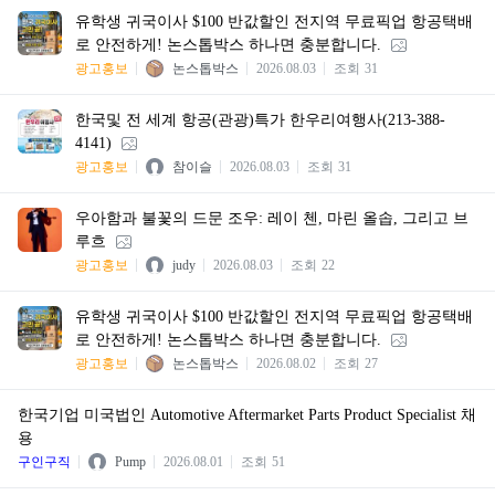
유학생 귀국이사 $100 반값할인 전지역 무료픽업 항공택배
로 안전하게! 논스톱박스 하나면 충분합니다.
광고홍보
논스톱박스
2026.08.03
조회
31
한국및 전 세계 항공(관광)특가 한우리여행사(213-388-
4141)
광고홍보
참이슬
2026.08.03
조회
31
우아함과 불꽃의 드문 조우: 레이 첸, 마린 올솝, 그리고 브
루흐
광고홍보
judy
2026.08.03
조회
22
유학생 귀국이사 $100 반값할인 전지역 무료픽업 항공택배
로 안전하게! 논스톱박스 하나면 충분합니다.
광고홍보
논스톱박스
2026.08.02
조회
27
한국기업 미국법인 Automotive Aftermarket Parts Product Specialist 채
용
구인구직
Pump
2026.08.01
조회
51