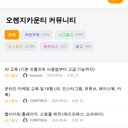
오렌지카운티 커뮤니티
전체
구인구직
사고팔고
(323)
(100)
광고홍보
렌트리스
광고
(2329)
(32)
(46)
AI 교육 (기본 프롬프트 사용법부터 고급 기능까지)
광고홍보
buzzcielo
2026.08.04
조회
22
온라인 마케팅 교육 및 대행 (AI, 인스타그램, 유튜브, 페이스북, 카
톡)
광고홍보
3109970924
2026.08.04
조회
18
웹사이트/홈페이지, 쇼핑몰 제작 (워드프레스, 쇼피파이)
광고홍보
3109970924
2026.08.04
조회
18