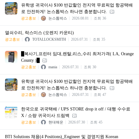
유학생 귀국이사 $100 반값할인 전지역 무료픽업 항공택배
로 안전하게! 논스톱박스 하나면 충분합니다.
광고홍보
논스톱박스
2026.08.01
조회
36
열쇠수리, 락스미스 (오렌지 카운티)
광고홍보
TOTALLOCKSMITH
2026.07.31
조회
35
█복사기,프린터 임대,렌탈,리스,수리 최저가격( LA, Orange
County )█
광고홍보
mania
2026.07.31
조회
30
유학생 귀국이사 $100 반값할인 전지역 무료픽업 항공택배
로 안전하게! 논스톱박스 하나면 충분합니다.
광고홍보
논스톱박스
2026.07.31
조회
47
한국으로 귀국택배 / UPS STORE drop it off / 대행 수수료
X / 소량 귀국이사 드림백
광고홍보
현대해운
2026.07.30
조회
45
BTI Solutions 채용(4 Positions)_Engineer 및 경영지원 Korean