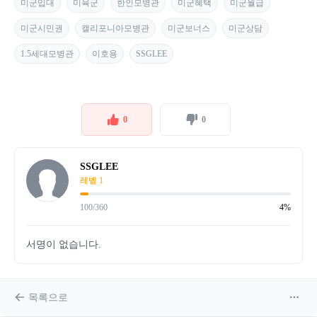
미군입대
미육군
한인모병관
미군혜택
미군월급
미군시민권
캘리포니아모병관
미군보너스
미군상담
1.5세대모병관
이호용
SSGLEE
0
0
SSGLEE
레벨 1
100/360
4%
서명이 없습니다.
목록으로