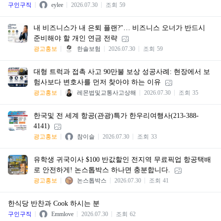
구인구직
eylee
2026.07.30
조회
59
내 비즈니스가 내 은퇴 플랜?"… 비즈니스 오너가 반드시
준비해야 할 개인 연금 전략
광고홍보
한솔보험
2026.07.30
조회
59
대형 트럭과 접촉 사고 90만불 보상 성공사례: 현장에서 보
험사보다 변호사를 먼저 찾아야 하는 이유
광고홍보
레몬법및교통사고상해
2026.07.30
조회
35
한국및 전 세계 항공(관광)특가 한우리여행사(213-388-
4141)
광고홍보
참이슬
2026.07.30
조회
33
유학생 귀국이사 $100 반값할인 전지역 무료픽업 항공택배
로 안전하게! 논스톱박스 하나면 충분합니다.
광고홍보
논스톱박스
2026.07.30
조회
41
한식당 반찬과 Cook 하시는 분
구인구직
Emmlove
2026.07.30
조회
62