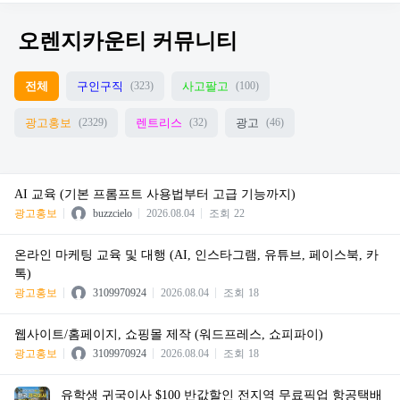
오렌지카운티 커뮤니티
전체
구인구직
사고팔고
(323)
(100)
광고홍보
렌트리스
광고
(2329)
(32)
(46)
AI 교육 (기본 프롬프트 사용법부터 고급 기능까지)
광고홍보
buzzcielo
2026.08.04
조회
22
온라인 마케팅 교육 및 대행 (AI, 인스타그램, 유튜브, 페이스북, 카
톡)
광고홍보
3109970924
2026.08.04
조회
18
웹사이트/홈페이지, 쇼핑몰 제작 (워드프레스, 쇼피파이)
광고홍보
3109970924
2026.08.04
조회
18
유학생 귀국이사 $100 반값할인 전지역 무료픽업 항공택배