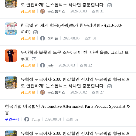
로 안전하게! 논스톱박스 하나면 충분합니다.
광고홍보
논스톱박스
2026.08.03
조회
31
한국및 전 세계 항공(관광)특가 한우리여행사(213-388-
4141)
광고홍보
참이슬
2026.08.03
조회
31
우아함과 불꽃의 드문 조우: 레이 첸, 마린 올솝, 그리고 브
루흐
광고홍보
judy
2026.08.03
조회
22
유학생 귀국이사 $100 반값할인 전지역 무료픽업 항공택배
로 안전하게! 논스톱박스 하나면 충분합니다.
광고홍보
논스톱박스
2026.08.02
조회
27
한국기업 미국법인 Automotive Aftermarket Parts Product Specialist 채
용
구인구직
Pump
2026.08.01
조회
52
유학생 귀국이사 $100 반값할인 전지역 무료픽업 항공택배