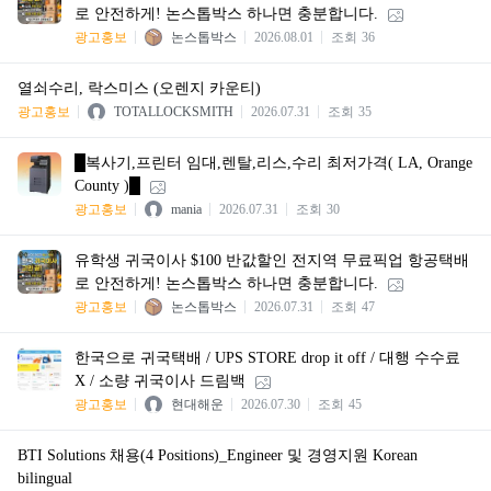
로 안전하게! 논스톱박스 하나면 충분합니다.
광고홍보
논스톱박스
2026.08.01
조회
36
열쇠수리, 락스미스 (오렌지 카운티)
광고홍보
TOTALLOCKSMITH
2026.07.31
조회
35
█복사기,프린터 임대,렌탈,리스,수리 최저가격( LA, Orange
County )█
광고홍보
mania
2026.07.31
조회
30
유학생 귀국이사 $100 반값할인 전지역 무료픽업 항공택배
로 안전하게! 논스톱박스 하나면 충분합니다.
광고홍보
논스톱박스
2026.07.31
조회
47
한국으로 귀국택배 / UPS STORE drop it off / 대행 수수료
X / 소량 귀국이사 드림백
광고홍보
현대해운
2026.07.30
조회
45
BTI Solutions 채용(4 Positions)_Engineer 및 경영지원 Korean
bilingual