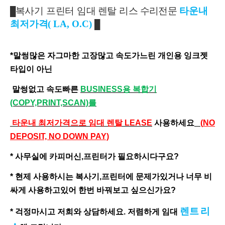
복사기
프린터
임대
렌탈
리스
수리
전문
타운내
█
최저가
격
( LA, O.C)
█
*말썽많은 자그마한 고장많고 속도가느린 개인용 잉크젯
타입이 아닌
말썽없고 속도빠른
BUSINESS용 복합기
(COPY,PRINT,SCAN)를
타운내 최저가격으로 임대 렌탈 LEASE
사용하세요
(
NO
DEPOSIT, NO DOWN PAY)
* 사무실에 카피머신,프린터가 필요하시다구요?
* 현제 사용하시는 복사기,프린터에 문제가있거나 너무 비
싸게 사용하고있어 한번 바꿔보고 싶으신가요?
렌트
리
* 걱정마시고 저희와 상담하세요. 저렴하게 임대