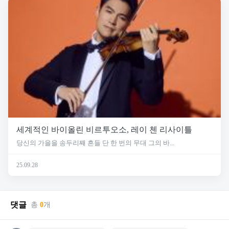
세계적인 바이올린 비르투오소, 레이 첸 리사이틀
당신의 가을을 송두리째 흔들 단 한 번의 무대 그의 바...
25.09.28
댓글
총
0
개