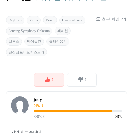
첨부 파일 2개
RayChen
Violin
Bruch
Classicalmusic
Lansing Symphony Ochestra
레이첸
브루흐
바이올린
클래식음악
랜싱심포니오케스트라
0
0
judy
레벨 1
330/360
89%
서명이 없습니다.