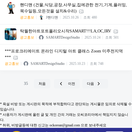
핸디맨 (건물,식당,공장,사무실,집에관한 전기,기계,플러밍,
목수일등,모든것을 설치&수리)
광고홍보
J핸디맨
2025.10.26
조회
480
탁월한아트포트폴리오시작SAMART!!!LA,OC,IRV
광고홍보
SAMARTDesignStudio
2025.10.24
조회
501
***프로크리에이트 온라인 디지털 아트 클래스 Zoom 미주전지역
***
광고홍보
SAMARTDesignStudio
2025.10.23
조회
748
35
처음
이전
다음
* 욕설 비방 또는 게시판의 목적에 부적합하다고 판단되는 게시물은 임의로 삭제될 수
있습니다.
* 사용자가 게시판에 올린 글 및 개인 간의 거래는 오씨코리아에서 책임지지 않습니
다.
* 허위, 비방글등에 대한 신고는 ockorean@gmail.com 으로 보내주세요