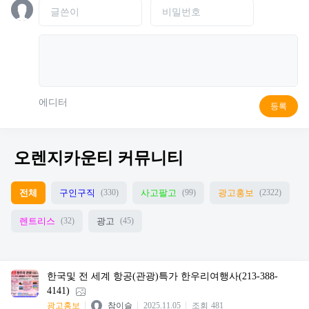
에디터
등록
오렌지카운티 커뮤니티
전체
구인구직
사고팔고
광고홍보
(330)
(99)
(2322)
렌트리스
광고
(32)
(45)
한국및 전 세계 항공(관광)특가 한우리여행사(213-388-
4141)
광고홍보
참이슬
2025.11.05
조회
481