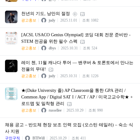
천년의 기도, 낭만의 절정
광고홍보
judy
2025.11.01
조회
1082
[ACSL USACO Genius Olympiad] 코딩 대회 전문 준비반 -
STEM 전공을 위한 필수 스펙
광고홍보
dbys
2025.10.31
조회
524
레이 첸, 11월 캐나다 투어 — 밴쿠버 & 토론토에서 만나는
전율의 무대!
광고홍보
judy
2025.10.31
조회
1226
★(Duke University 졸) AP Classroom을 통한 GPA 관리 /
Common App / Digital SAT I / ACT / AP / 미국고교수학★ +
로드맵 및 밀착형 관리
광고홍보
russellee
2025.10.29
조회
990
채용 공고 – 반도체 현장 보조 인력 모집 (오스틴·테일러) – 숙소·식
사 지원
구인구직
BTIWill
2025.10.29
조회
411