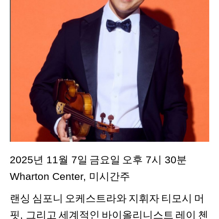
2025
년
11
월
7
일
금요일
오후
7
시
30
분
Wharton Center,
미시간주
랜싱
심포니
오케스트라와
지휘자
티모시
머
핏
,
그리고
세계적인
바이올리니스트
레이
첸