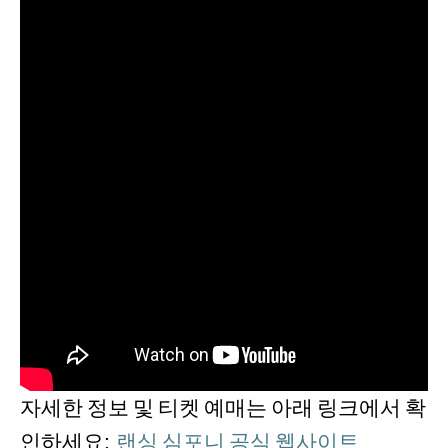
자세한
정보
및
티켓
예매는
아래
링크에서
확
인하세요
:
랜싱
심포니
공식
웹사이트