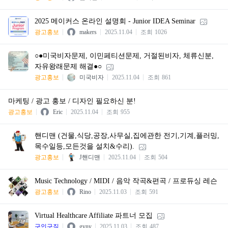
2025 메이커스 온라인 설명회 - Junior IDEA Seminar
광고홍보
makers
2025.11.04
조회
1026
○●미국비자문제, 이민페티션문제, 거절된비자, 체류신분,
자유왕래문제 해결●○
광고홍보
미국비자
2025.11.04
조회
861
마케팅 / 광고 홍보 / 디자인 필요하신 분!
광고홍보
Eric
2025.11.04
조회
955
핸디맨 (건물,식당,공장,사무실,집에관한 전기,기계,플러밍,
목수일등,모든것을 설치&수리).
광고홍보
J핸디맨
2025.11.04
조회
504
Music Technology / MIDI / 음악 작곡&편곡 / 프로듀싱 레슨
광고홍보
Rino
2025.11.03
조회
591
Virtual Healthcare Affiliate 파트너 모집
구인구직
gyny
2025.11.03
조회
487