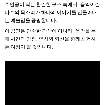
주인공이
되는
찬란한
구조
속에서
,
음악이란
다수의
목소리가
하나의
이야기를
만들어내
는
예술임을
증명합니다
.
이
공연은
단순한
감상이
아니라
,
음악을
통
해
시간과
감정
,
역사와
혁신을
함께
체험하
는
여정이
될
것입니다
.