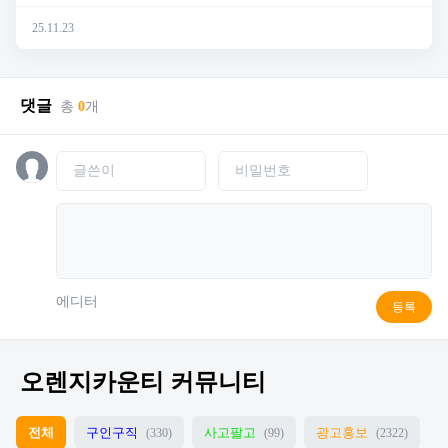
25.11.23
댓글
총
0
개
에디터
등록
오렌지카운티 커뮤니티
전체
구인구직
사고팔고
광고홍보
(330)
(99)
(2322)