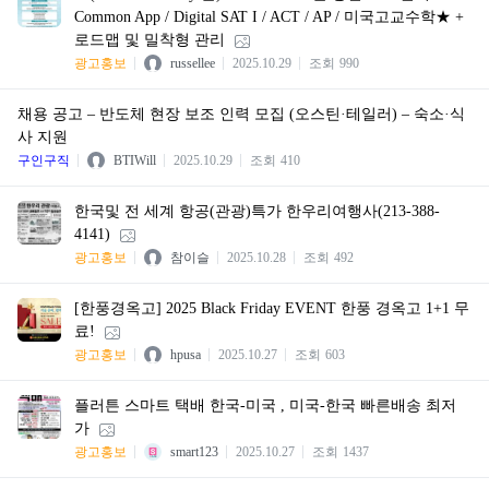
Common App / Digital SAT I / ACT / AP / 미국고교수학★ +
로드맵 및 밀착형 관리
광고홍보
russellee
2025.10.29
조회
990
채용 공고 – 반도체 현장 보조 인력 모집 (오스틴·테일러) – 숙소·식
사 지원
구인구직
BTIWill
2025.10.29
조회
410
한국및 전 세계 항공(관광)특가 한우리여행사(213-388-
4141)
광고홍보
참이슬
2025.10.28
조회
492
[한풍경옥고] 2025 Black Friday EVENT 한풍 경옥고 1+1 무
료!
광고홍보
hpusa
2025.10.27
조회
603
플러튼 스마트 택배 한국-미국 , 미국-한국 빠른배송 최저
가
광고홍보
smart123
2025.10.27
조회
1437