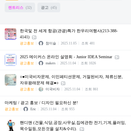
렌트리스
광고
(32)
(45)
한국및 전 세계 항공(관광)특가 한우리여행사(213-388-
4141)
광고홍보
참이슬
2025.11.05
조회
481
2025 메이커스 온라인 설명회 - Junior IDEA Seminar
광고홍보
makers
2025.11.04
조회
1026
○●미국비자문제, 이민페티션문제, 거절된비자, 체류신분,
자유왕래문제 해결●○
광고홍보
미국비자
2025.11.04
조회
861
마케팅 / 광고 홍보 / 디자인 필요하신 분!
광고홍보
Eric
2025.11.04
조회
955
핸디맨 (건물,식당,공장,사무실,집에관한 전기,기계,플러밍,
목수일등,모든것을 설치&수리).