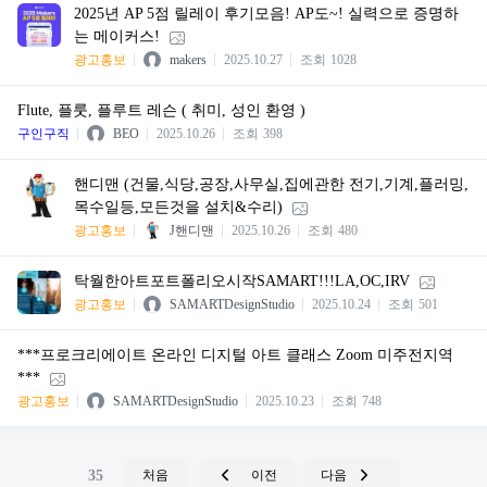
2025년 AP 5점 릴레이 후기모음! AP도~! 실력으로 증명하
는 메이커스!
광고홍보
makers
2025.10.27
조회
1028
Flute, 플룻, 플루트 레슨 ( 취미, 성인 환영 )
구인구직
BEO
2025.10.26
조회
398
핸디맨 (건물,식당,공장,사무실,집에관한 전기,기계,플러밍,
목수일등,모든것을 설치&수리)
광고홍보
J핸디맨
2025.10.26
조회
480
탁월한아트포트폴리오시작SAMART!!!LA,OC,IRV
광고홍보
SAMARTDesignStudio
2025.10.24
조회
501
***프로크리에이트 온라인 디지털 아트 클래스 Zoom 미주전지역
***
광고홍보
SAMARTDesignStudio
2025.10.23
조회
748
35
처음
이전
다음