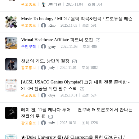
광고홍보
J핸디맨
2025.11.04
조회
504
Music Technology / MIDI / 음악 작곡&편곡 / 프로듀싱 레슨
광고홍보
Rino
2025.11.03
조회
591
Virtual Healthcare Affiliate 파트너 모집
구인구직
gyny
2025.11.03
조회
486
천년의 기도, 낭만의 절정
광고홍보
judy
2025.11.01
조회
1082
[ACSL USACO Genius Olympiad] 코딩 대회 전문 준비반 -
STEM 전공을 위한 필수 스펙
광고홍보
dbys
2025.10.31
조회
524
레이 첸, 11월 캐나다 투어 — 밴쿠버 & 토론토에서 만나는
전율의 무대!
광고홍보
judy
2025.10.31
조회
1226
★(Duke University 졸) AP Classroom을 통한 GPA 관리 /