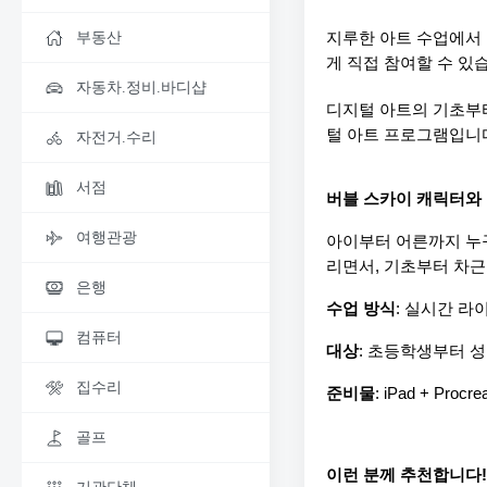
지루한 아트 수업에서
부동산
게 직접 참여할 수 있
자동차.정비.바디샵
디지털 아트의 기초부터
털 아트 프로그램입니다
자전거.수리
서점
버블 스카이 캐릭터와 함
여행관광
아이부터 어른까지 누구
리면서, 기초부터 차근
은행
수업 방식
: 실시간 라이브
컴퓨터
대상
: 초등학생부터 성
집수리
준비물
: iPad + Procre
골프
이런 분께 추천합니다!