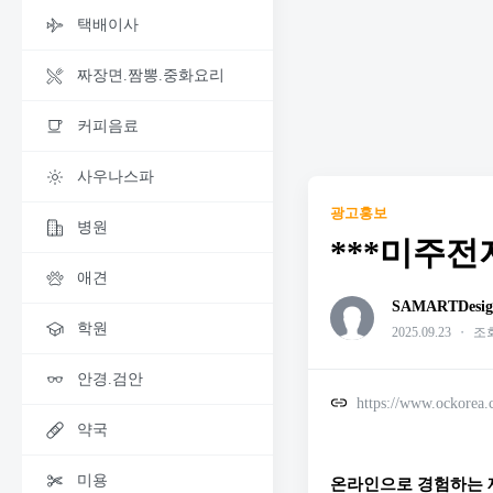
택배이사
짜장면.짬뽕.중화요리
커피음료
사우나스파
광고홍보
병원
***미주전
애견
SAMARTDesig
학원
2025.09.23
・
조회
안경.검안
https://www.ockorea
약국
미용
온라인으로 경험하는 재