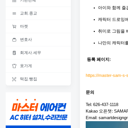
기관단체
아이와 함께 즐
교회.종교
캐릭터 드로잉에
마켓
취미로 그림을 
변호사
나만의 캐릭터를
회계사.세무
 등록 페이지:
옷가게
https://master-sam-s-s
떡집.빵집
문의
Tel: 626-437-1118
Kakao 오픈챗: SAMART
Email: samartdesign