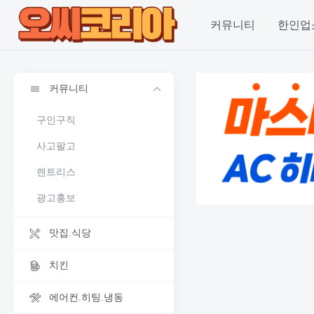
커뮤니티
한인업
커뮤니티
구인구직
사고팔고
렌트리스
광고홍보
맛집.식당
치킨
에어컨.히팅.냉동