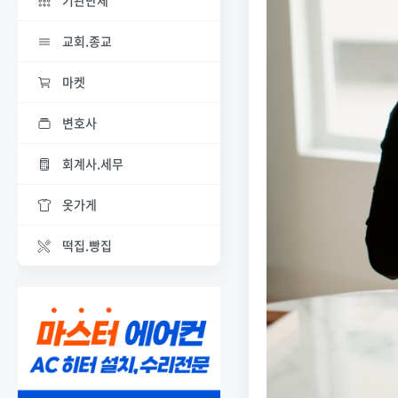
기관단체
교회.종교
마켓
변호사
회계사.세무
옷가게
떡집.빵집