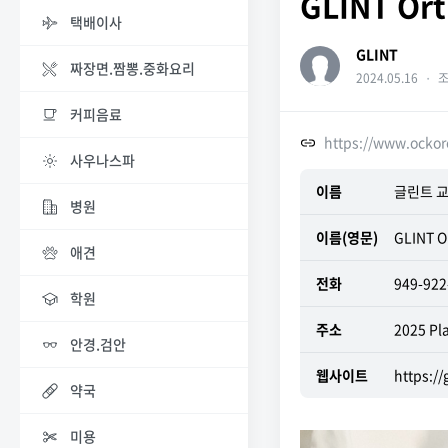
GLINT Or
택배이사
GLINT
짜장면.짬뽕.중화요리
2024.05.16
・
조
커피음료
https://www.ockor
사우나스파
이름
글린트 
병원
이름(영문)
GLINT O
애견
전화
949-92
학원
주소
2025 Pl
안경.검안
웹사이트
https://
약국
미용