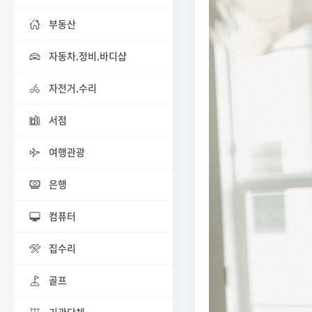
부동산
자동차.정비.바디샵
자전거.수리
서점
여행관광
은행
컴퓨터
집수리
골프