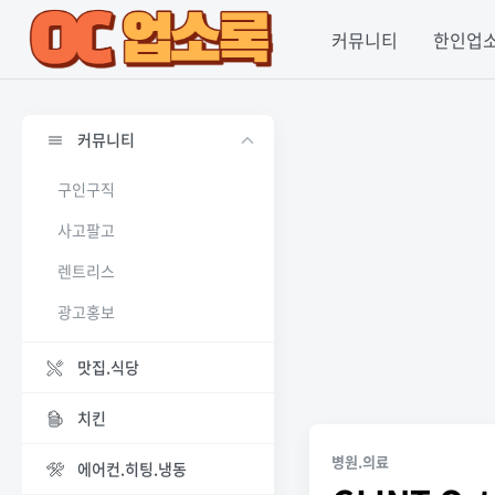
커뮤니티
한인업
커뮤니티
구인구직
사고팔고
렌트리스
광고홍보
맛집.식당
치킨
병원.의료
에어컨.히팅.냉동