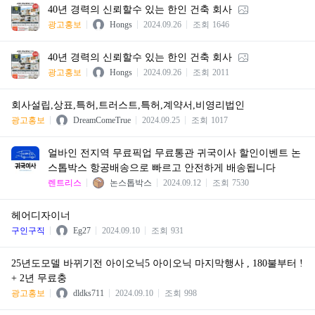
40년 경력의 신뢰할수 있는 한인 건축 회사
광고홍보
Hongs
2024.09.26
조회
1646
40년 경력의 신뢰할수 있는 한인 건축 회사
광고홍보
Hongs
2024.09.26
조회
2011
회사설립,상표,특허,트러스트,특허,계약서,비영리법인
광고홍보
DreamComeTrue
2024.09.25
조회
1017
얼바인 전지역 무료픽업 무료통관 귀국이사 할인이벤트 논
스톱박스 항공배송으로 빠르고 안전하게 배송됩니다
렌트리스
논스톱박스
2024.09.12
조회
7530
헤어디자이너
구인구직
Eg27
2024.09.10
조회
931
25년도모델 바뀌기전 아이오닉5 아이오닉 마지막행사 , 180불부터 !
+ 2년 무료충
광고홍보
dldks711
2024.09.10
조회
998