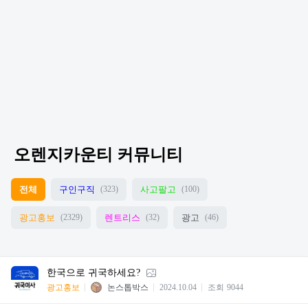
오렌지카운티 커뮤니티
전체
구인구직
사고팔고
(323)
(100)
광고홍보
렌트리스
광고
(2329)
(32)
(46)
한국으로 귀국하세요?
광고홍보
논스톱박스
2024.10.04
조회
9044