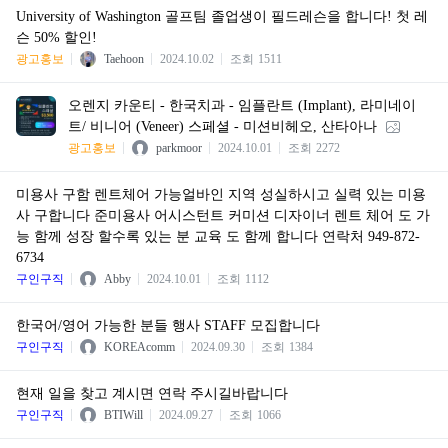
University of Washington 골프팀 졸업생이 필드레슨을 합니다! 첫 레
슨 50% 할인!
광고홍보
Taehoon
2024.10.02
조회
1511
오렌지 카운티 - 한국치과 - 임플란트 (Implant), 라미네이
트/ 비니어 (Veneer) 스페셜 - 미션비헤오, 산타아나
광고홍보
parkmoor
2024.10.01
조회
2272
미용사 구함 렌트체어 가능얼바인 지역 성실하시고 실력 있는 미용
사 구합니다 준미용사 어시스턴트 커미션 디자이너 렌트 체어 도 가
능 함께 성장 할수록 있는 분 교육 도 함께 합니다 연락처 949-872-
6734
구인구직
Abby
2024.10.01
조회
1112
한국어/영어 가능한 분들 행사 STAFF 모집합니다
구인구직
KOREAcomm
2024.09.30
조회
1384
현재 일을 찾고 계시면 연락 주시길바랍니다
구인구직
BTIWill
2024.09.27
조회
1066