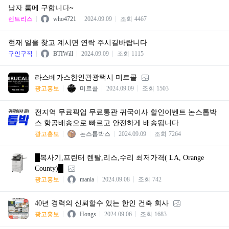
남자 룸메 구합니다~
렌트리스
who4721
2024.09.09
조회
4467
현재 일을 찾고 계시면 연락 주시길바랍니다
구인구직
BTIWill
2024.09.09
조회
1115
라스베가스한인관광택시 미르콜
광고홍보
미르콜
2024.09.09
조회
1503
전지역 무료픽업 무료통관 귀국이사 할인이벤트 논스톱박
스 항공배송으로 빠르고 안전하게 배송됩니다
광고홍보
논스톱박스
2024.09.09
조회
7264
█복사기,프린터 렌탈,리스,수리 최저가격( LA, Orange
County)█
광고홍보
mania
2024.09.08
조회
742
40년 경력의 신뢰할수 있는 한인 건축 회사
광고홍보
Hongs
2024.09.06
조회
1683