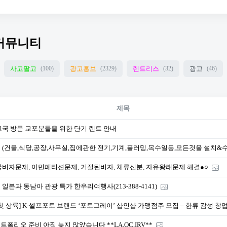
커뮤니티
사고팔고
광고홍보
렌트리스
광고
(100)
(2329)
(32)
(46)
제목
고국 방문 교포분들을 위한 단기 렌트 안내
 (건물,식당,공장,사무실,집에관한 전기,기계,플러밍,목수일등,모든것을 설치&수
국비자문제, 이민페티션문제, 거절된비자, 체류신분, 자유왕래문제 해결●○
일본과 동남아 관광 특가 한우리여행사(213-388-4141)
 첫 상륙] K-셀프포토 브랜드 ‘포토그레이’ 샵인샵 가맹점주 모집 – 한류 감성 창
폴리오 준비 아직 늦지 않았습니다 **LA,OC,IRV**