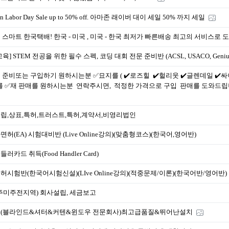
n Labor Day Sale up to 50% off. 아마존 래이버 대이 세일 50% 까지 세일
 스마트 한국택배! 한국 - 미국 , 미국 - 한국 최저가 빠른배송 최고의 서비스
육] STEM 전공을 위한 필수 스펙, 코딩 대회 전문 준비반 (ACSL, USACO, Genius 
 준비또는 구입하기 원하시는분 ✅묘지를 ( ✔️로즈힐 ✔️헐리웃 ✔️글렌데일 ✔️싸
✅재 판매를 원하시는분 연락주시면, 적정한 가격으로 구입 판매를 도와드립니다. 
립,상표,특허,트러스트,특허,계약서,비영리법인
허(EA) 시험대비반 (Live Online강의)(맞춤형코스)(한국어,영어반)
러카드 취득(Food Handler Card)
허시험반(한국어시험신설)(LIve Online강의)(적중문제/이론)(한국어반/영어반)
개주미주전지역) 회사설립, 세금보고
(블라인드&셔터&커텐&윈도우 전문회사)최고급품질&뛰어난설치