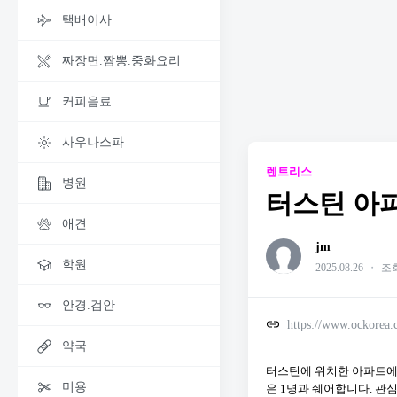
택배이사
짜장면.짬뽕.중화요리
커피음료
사우나스파
렌트리스
병원
터스틴 아
애견
jm
학원
2025.08.26
・
조회
안경.검안
https://www.ockorea
약국
터스틴에 위치한 아파트에서
미용
은 1명과 쉐어합니다. 관심있