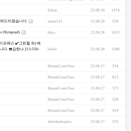
Ethan
25.08.29
1474
로 도와드리겠습니다
smart123
25.08.29
558
Olympiad)
dbys
25.08.28
1653
이프레스 ✔️그린힐 외) 에
☎️김한나 213-550-
baller
25.08.28
1589
DreamComeTrue
25.08.27
554
DreamComeTrue
25.08.27
815
DreamComeTrue
25.08.27
573
DreamComeTrue
25.08.27
528
DreamComeTrue
25.08.27
919
ableshadesplus
25.08.27
555