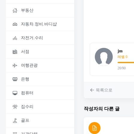
부동산
자동차.정비.바디샵
자전거.수리
jm
서점
레벨 0
여행관광
20/90
은행
목록으로
컴퓨터
집수리
작성자의 다른 글
골프