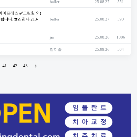
baller
25.08.27
551
싸이프레스 ✔️그린힐 외)
다. ☎️김한나 213-
baller
25.08.27
590
jm
25.08.26
1086
참이슬
25.08.26
504
41
42
43