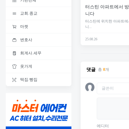
기관단체
터스틴 아파트에서 방
니다
교회.종교
터스틴에 위치한 아파트에
니...
마켓
25.08.26
변호사
회계사.세무
옷가게
댓글
총
0
개
떡집.빵집
에디터