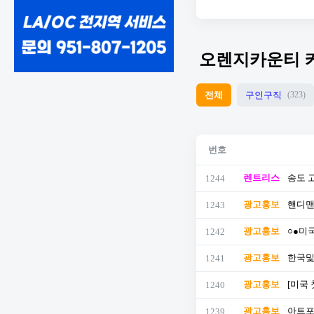
오렌지카운티 
전체
구인구직
(323)
번호
렌트리스
송도 
1244
광고홍보
핸디맨
1243
광고홍보
○●미
1242
광고홍보
한국및 
1241
광고홍보
[미국
1240
광고홍보
아트포트
1239