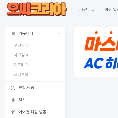
커뮤니티
한인업
커뮤니티
구인구직
사고팔고
렌트리스
광고홍보
맛집.식당
치킨
에어컨.히팅.냉동