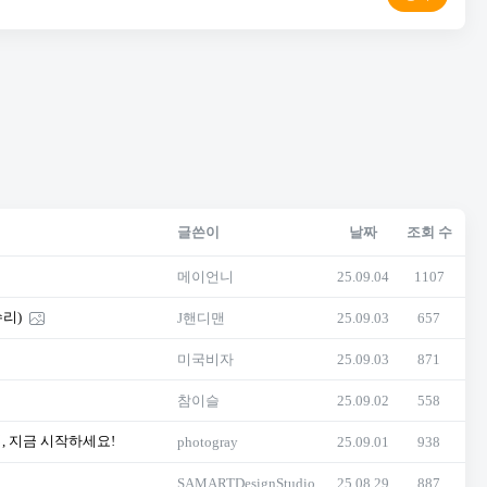
글쓴이
날짜
조회 수
메이언니
25.09.04
1107
리)
J핸디맨
25.09.03
657
미국비자
25.09.03
871
참이슬
25.09.02
558
업, 지금 시작하세요!
photogray
25.09.01
938
SAMARTDesignStudio
25.08.29
887