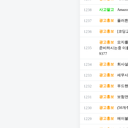
사고팔고
Amazo
1238
광고홍보
플러튼
1237
광고홍보
[코딩교
1236
광고홍보
묘지를
1235
준비하시는중 이를 
9377
광고홍보
회사설
1234
광고홍보
세무사면
1233
광고홍보
푸드핸들
1232
광고홍보
보험면
1231
광고홍보
(50
1230
광고홍보
에이블
1229