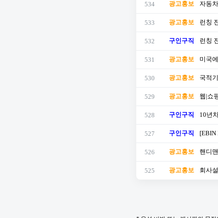
광고홍보
자동차
534
광고홍보
런칭 
533
구인구직
런칭 전
532
광고홍보
미국에
531
광고홍보
국적기 
530
광고홍보
웹|쇼핑
529
구인구직
10년
528
구인구직
[EBI
527
광고홍보
핸디맨
526
광고홍보
회사설
525