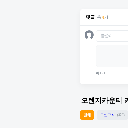
댓글
총
0
개
에디터
오렌지카운티 
전체
구인구직
(323)