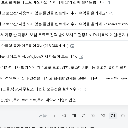
 보험료 때문에 고민이신가요..저희에게 맡기면 확 줄여드립니다
전 프로모션! 사용하지 않는 물건을 렌트해서 추가 수익을 올리세요!
 프로모션! 사용하지 않는 물건을 렌트해서 추가 수익을 올리세요! www.activebeav
서 가장 싼 자동차 보험 무료로 견적 받아보시고 결정하세요(카톡/이메일/문자 
한국행 특가 한우리여행사(213-388-4141)
몰 사이트 제작, eProjects에서 만들어 드립니다.
차 디자이너가 합리적인 가격으로 로고, 명함, 포스터, 배너 등 최고의 퀄리티로 
N NEW YORK] 꿈과 열정을 가지고 함께할 인재를 찾습니다 [eCommerce Manager
 (건물,식당,사무실,집에관한 모든것을 설치&수리)
립,상표,특허,트러스트,특허,계약서,비영리법인
처음
69
70
71
72
73
74
75