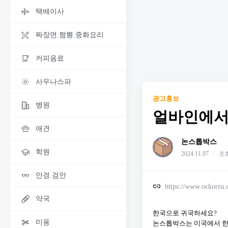
택배이사
짜장면.짬뽕.중화요리
커피음료
사우나스파
광고홍보
병원
얼바인에서
애견
논스톱박스
학원
2024.11.07
・
조회
안경.검안
https://www.ockorea
약국
한국으로 귀국하세요?
미용
논스톱박스는 미국에서 한