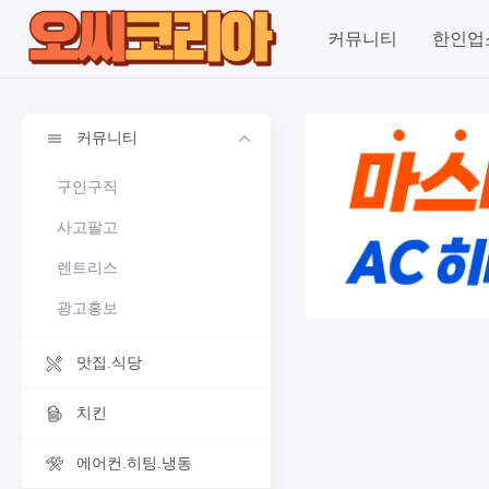
커뮤니티
한인업
커뮤니티
구인구직
사고팔고
렌트리스
광고홍보
맛집.식당
치킨
에어컨.히팅.냉동