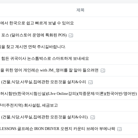
제목
에서 한국으로 쉽고 빠르게 보낼 수 있어요
 포스 (달러스토어 운영에 특화된 POS)
일을 찾고 계시면 연락 주시길바랍니다.
 힘든 귀국이사 논스톱박스로 스마트하게 보내세요
을 위한 영어 개인레슨 with JM_영어를 잘 알아 들으려면
 (건물,식당,사무실,집에관한 모든것을 설치&수리
허시험반(한국어시험신설)(LIve Online강의)(적중문제/이론)(한국어반/영어반)
개주미주전지역) 회사설립, 세금보고
 (건물,식당,사무실,집에관한 모든것을 설치&수리).
 LESSONS 골프레슨 IRON DRIVER 오렌지 카운티 브레아 부에나팍