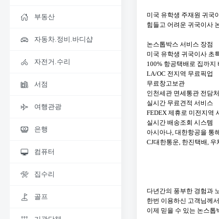
미국 유학생 주재원 귀국
부동산
힘들고 어려운 귀국이사 
자동차.정비.바디샵
논스톱박스 서비스 장점
미국 유학생 귀국이사 초
자전거.수리
100% 항공택배로 집까지
LA/OC 전지역 무료픽업
무료창고보관
서점
인천세관 면세통관 전담
실시간 무료견적 서비스
여행관광
FEDEX 제휴로 미전지역
실시간 배송조회 시스템
은행
아시아나, 대한항공을 통해
CJ대한통운, 한진택배, 
컴퓨터
집수리
다년간의 풍부한 경험과 
골프
​한번 이용하신 고객님께
이제 믿을 수 있는 논스