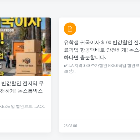
유학생 귀국이사 $100 반값할인 전
료픽업 항공택배로 안전하게! 논
하나면 충분합니다.
✔️ LA 지역 $30 추가할인 FREE픽업 할인코
30 📦...
0 반값할인 전지역 무
전하게! 논스톱박스
 FREE픽업 할인코드: LAOC
26.08.06