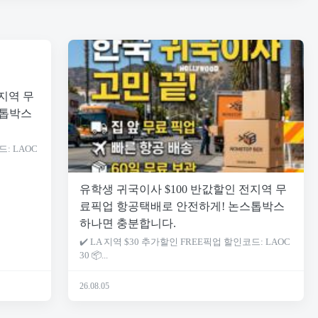
지역 무
스톱박스
드: LAOC
유학생 귀국이사 $100 반값할인 전지역 무
료픽업 항공택배로 안전하게! 논스톱박스
하나면 충분합니다.
✔️ LA 지역 $30 추가할인 FREE픽업 할인코드: LAOC
30 📦...
26.08.05