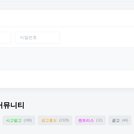
커뮤니티
사고팔고
광고홍보
렌트리스
광고
(100)
(2329)
(32)
(46)