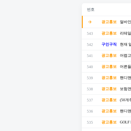
번호
광고홍보
얼바인
광고홍보
리테일
543
구인구직
현재 
542
광고홍보
어렵고
541
광고홍보
어른들
540
광고홍보
핸디맨
539
광고홍보
보험면
538
광고홍보
(50
537
광고홍보
핸디맨
536
광고홍보
GOLF
535