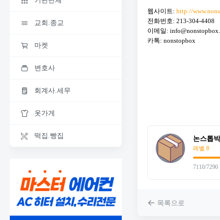
기관단체
웹사이트:
http://www.non
전화번호: 213-304-4408
교회.종교
이메일: info@nonstopbox
카톡: nonstopbox
마켓
변호사
회계사.세무
옷가게
떡집.빵집
논스톱
레벨 8
7110/7290
목록으로