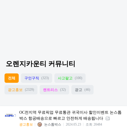
오렌지카운티 커뮤니티
전체
구인구직
사고팔고
(323)
(100)
광고홍보
렌트리스
광고
(2329)
(32)
(46)
OC전지역 무료픽업 무료통관 귀국이사 할인이벤트 논스톱
박스 항공배송으로 빠르고 안전하게 배송됩니다
광고홍보
논스톱박스
2024.05.23
조회
20484