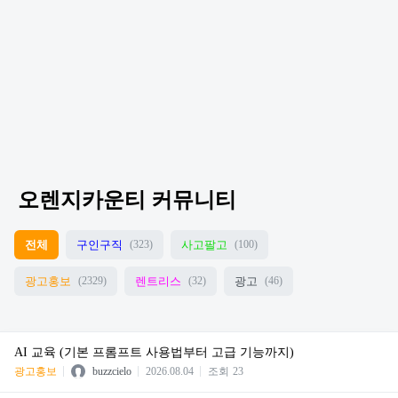
오렌지카운티 커뮤니티
전체
구인구직
사고팔고
(323)
(100)
광고홍보
렌트리스
광고
(2329)
(32)
(46)
AI 교육 (기본 프롬프트 사용법부터 고급 기능까지)
광고홍보
buzzcielo
2026.08.04
조회
23