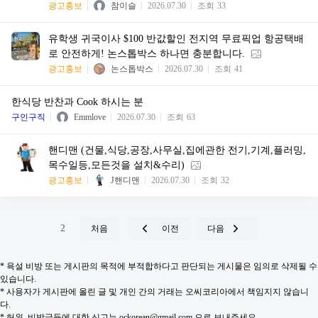
광고홍보
참이슬
2026.07.30
조회
33
유학생 귀국이사 $100 반값할인 전지역 무료픽업 항공택배
로 안전하게! 논스톱박스 하나면 충분합니다.
광고홍보
논스톱박스
2026.07.30
조회
41
한식당 반찬과 Cook 하시는 분
구인구직
Emmlove
2026.07.30
조회
63
핸디맨 (건물,식당,공장,사무실,집에관한 전기,기계,플러밍,
목수일등,모든것을 설치&수리)
광고홍보
J핸디맨
2026.07.30
조회
32
2
처음
이전
다음
* 욕설 비방 또는 게시판의 목적에 부적합하다고 판단되는 게시물은 임의로 삭제될 수
있습니다.
* 사용자가 게시판에 올린 글 및 개인 간의 거래는 오씨코리아에서 책임지지 않습니
다.
* 허위, 비방글등에 대한 신고는 ockorean@gmail.com 으로 보내주세요