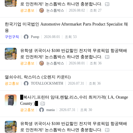
로 안전하게! 논스톱박스 하나면 충분합니다.
광고홍보
논스톱박스
2026.08.02
조회
27
한국기업 미국법인 Automotive Aftermarket Parts Product Specialist 채
용
구인구직
Pump
2026.08.01
조회
53
유학생 귀국이사 $100 반값할인 전지역 무료픽업 항공택배
로 안전하게! 논스톱박스 하나면 충분합니다.
광고홍보
논스톱박스
2026.08.01
조회
36
열쇠수리, 락스미스 (오렌지 카운티)
광고홍보
TOTALLOCKSMITH
2026.07.31
조회
36
█복사기,프린터 임대,렌탈,리스,수리 최저가격( LA, Orange
County )█
광고홍보
mania
2026.07.31
조회
30
유학생 귀국이사 $100 반값할인 전지역 무료픽업 항공택배
로 안전하게! 논스톱박스 하나면 충분합니다.