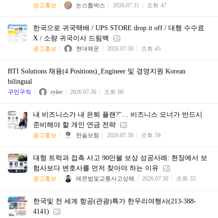
광고홍보
논스톱박스
2026.07.31
조회
47
한국으로 귀국택배 / UPS STORE drop it off / 대행 수수료
X / 소량 귀국이사 드림백
광고홍보
현대해운
2026.07.30
조회
45
BTI Solutions 채용(4 Positions)_Engineer 및 경영지원 Korean
bilingual
구인구직
eylee
2026.07.30
조회
60
내 비즈니스가 내 은퇴 플랜?"… 비즈니스 오너가 반드시
준비해야 할 개인 연금 전략
광고홍보
한솔보험
2026.07.30
조회
59
대형 트럭과 접촉 사고 90만불 보상 성공사례: 현장에서 보
험사보다 변호사를 먼저 찾아야 하는 이유
광고홍보
레몬법및교통사고상해
2026.07.30
조회
35
한국및 전 세계 항공(관광)특가 한우리여행사(213-388-
4141)