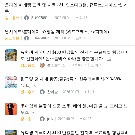
온라인 마케팅 교육 및 대행 (AI, 인스타그램, 유튜브, 페이스북, 카
톡)
광고홍보
3109970924
2026.08.04
조회
18
웹사이트/홈페이지, 쇼핑몰 제작 (워드프레스, 쇼피파이)
광고홍보
3109970924
2026.08.04
조회
18
유학생 귀국이사 $100 반값할인 전지역 무료픽업 항공택배
로 안전하게! 논스톱박스 하나면 충분합니다.
광고홍보
논스톱박스
2026.08.03
조회
31
한국및 전 세계 항공(관광)특가 한우리여행사(213-388-
4141)
광고홍보
참이슬
2026.08.03
조회
31
우아함과 불꽃의 드문 조우: 레이 첸, 마린 올솝, 그리고 브
루흐
광고홍보
judy
2026.08.03
조회
22
유학생 귀국이사 $100 반값할인 전지역 무료픽업 항공택배