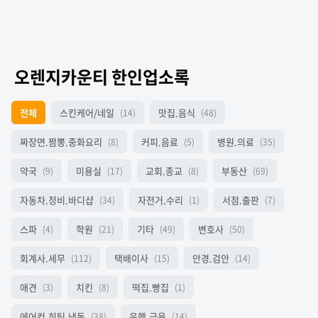
오렌지카운티 한인업소록
전체
스킨케어/네일
맛집.음식
(14)
(48)
짜장면.짬뽕.중화요리
커피.음료
병원.의료
(8)
(5)
(35)
약국
미용실
교회.종교
부동산
(9)
(17)
(8)
(69)
자동차.정비.바디샵
자전거.수리
서점.출판
(34)
(1)
(7)
스파
학원
기타
변호사
(4)
(21)
(49)
(50)
회계사.세무
택배이사
안경.검안
(112)
(15)
(14)
애견
치킨
떡집.빵집
(3)
(8)
(1)
에어컨.히팅.냉동
은행.금융
(38)
(14)