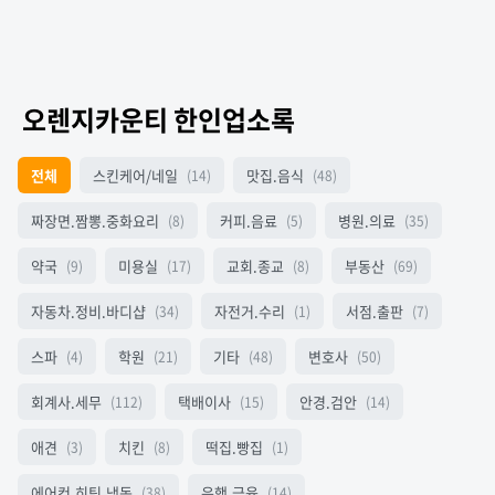
오렌지카운티 한인업소록
전체
스킨케어/네일
맛집.음식
(14)
(48)
짜장면.짬뽕.중화요리
커피.음료
병원.의료
(8)
(5)
(35)
약국
미용실
교회.종교
부동산
(9)
(17)
(8)
(69)
자동차.정비.바디샵
자전거.수리
서점.출판
(34)
(1)
(7)
스파
학원
기타
변호사
(4)
(21)
(48)
(50)
회계사.세무
택배이사
안경.검안
(112)
(15)
(14)
애견
치킨
떡집.빵집
(3)
(8)
(1)
에어컨.히팅.냉동
은행.금융
(38)
(14)