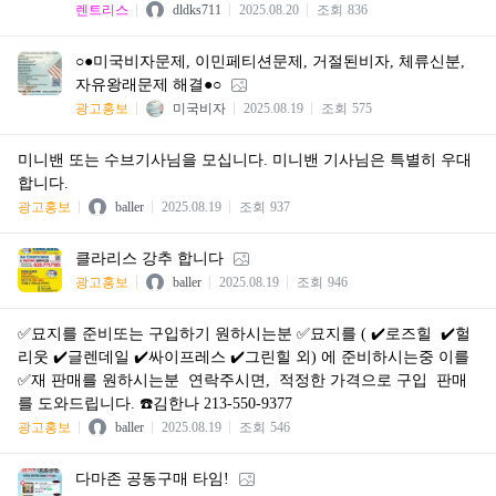
렌트리스
dldks711
2025.08.20
조회
836
○●미국비자문제, 이민페티션문제, 거절된비자, 체류신분,
자유왕래문제 해결●○
광고홍보
미국비자
2025.08.19
조회
575
미니밴 또는 수브기사님을 모십니다. 미니밴 기사님은 특별히 우대
합니다.
광고홍보
baller
2025.08.19
조회
937
클라리스 강추 합니다
광고홍보
baller
2025.08.19
조회
946
✅묘지를 준비또는 구입하기 원하시는분 ✅묘지를 ( ✔️로즈힐 ✔️헐
리웃 ✔️글렌데일 ✔️싸이프레스 ✔️그린힐 외) 에 준비하시는중 이를
✅재 판매를 원하시는분 연락주시면, 적정한 가격으로 구입 판매
를 도와드립니다. ☎️김한나 213-550-9377
광고홍보
baller
2025.08.19
조회
546
다마존 공동구매 타임!