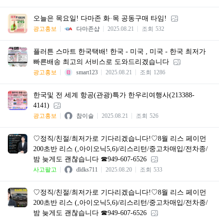
오늘은 목요일! 다마존 화·목 공동구매 타임!
광고홍보
다마존샵
2025.08.21
조회
532
플러튼 스마트 한국택배! 한국 - 미국 , 미국 - 한국 최저가
빠른배송 최고의 서비스로 도와드리겠습니다
광고홍보
smart123
2025.08.21
조회
1286
한국및 전 세계 항공(관광)특가 한우리여행사(213388-
4141)
광고홍보
참이슬
2025.08.21
조회
526
♡정직/친절/최저가로 기다리겠습니다!♡8월 리스 페이먼
200초반 리스 (,아이오닉5,6)/리스리턴/중고차매입/전차종/
밤 늦게도 괜찮습니다 ☎949-607-6526
사고팔고
dldks711
2025.08.20
조회
533
♡정직/친절/최저가로 기다리겠습니다!♡8월 리스 페이먼
200초반 리스 (,아이오닉5,6)/리스리턴/중고차매입/전차종/
밤 늦게도 괜찮습니다 ☎949-607-6526