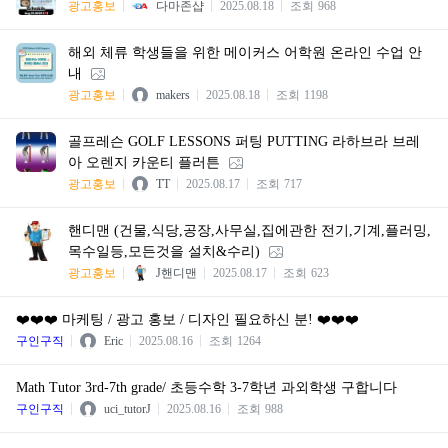
광고홍보
다마존샵
2025.08.18
조회
968
해외 체류 학생들을 위한 메이커스 어학원 온라인 수업 안
내
광고홍보
makers
2025.08.18
조회
1198
골프레슨 GOLF LESSONS 퍼팅 PUTTING 라하브라 브레
아 오렌지 카운티 플러튼
광고홍보
TT
2025.08.17
조회
717
핸디맨 (건물,식당,공장,사무실,집에관한 전기,기계,플러밍,
목수일등,모든것을 설치&수리)
광고홍보
J핸디맨
2025.08.17
조회
623
❤️❤️❤️ 마케팅 / 광고 홍보 / 디자인 필요하신 분! ❤️❤️❤️
구인구직
Eric
2025.08.16
조회
1264
Math Tutor 3rd-7th grade/ 초등수학 3-7학년 과외학생 구합니다
구인구직
uci_tutorJ
2025.08.16
조회
988