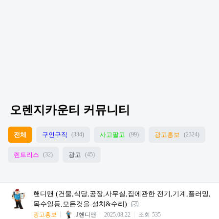
오렌지카운티 커뮤니티
전체
구인구직
사고팔고
광고홍보
(334)
(99)
(2324)
렌트리스
광고
(32)
(45)
핸디맨 (건물,식당,공장,사무실,집에관한 전기,기계,플러밍,
목수일등,모든것을 설치&수리)
광고홍보
J핸디맨
2025.08.22
조회
535