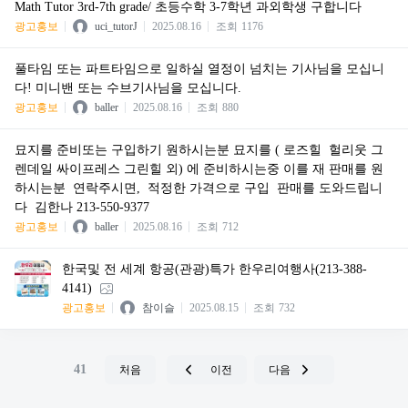
Math Tutor 3rd-7th grade/ 초등수학 3-7학년 과외학생 구합니다
광고홍보
uci_tutorJ
2025.08.16
조회
1176
풀타임 또는 파트타임으로 일하실 열정이 넘치는 기사님을 모십니
다! 미니밴 또는 수브기사님을 모십니다.
광고홍보
baller
2025.08.16
조회
880
묘지를 준비또는 구입하기 원하시는분 묘지를 ( 로즈힐 헐리웃 그
렌데일 싸이프레스 그린힐 외) 에 준비하시는중 이를 재 판매를 원
하시는분 연락주시면, 적정한 가격으로 구입 판매를 도와드립니
다 김한나 213-550-9377
광고홍보
baller
2025.08.16
조회
712
한국및 전 세계 항공(관광)특가 한우리여행사(213-388-
4141)
광고홍보
참이슬
2025.08.15
조회
732
41
처음
이전
다음