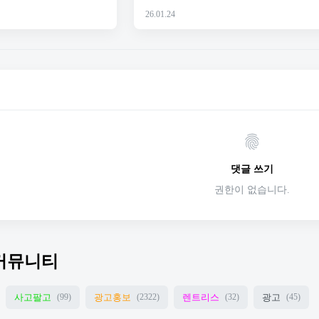
26.01.24
댓글 쓰기
권한이 없습니다.
커뮤니티
사고팔고
광고홍보
렌트리스
광고
(99)
(2322)
(32)
(45)