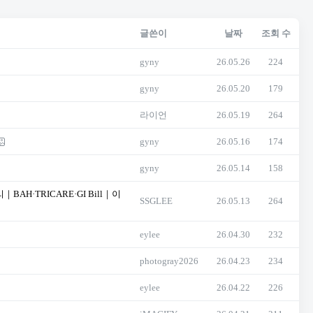
글쓴이
날짜
조회 수
gyny
26.05.26
224
gyny
26.05.20
179
라이언
26.05.19
264
gyny
26.05.16
174
gyny
26.05.14
158
H·TRICARE·GI Bill｜이
SSGLEE
26.05.13
264
eylee
26.04.30
232
photogray2026
26.04.23
234
eylee
26.04.22
226