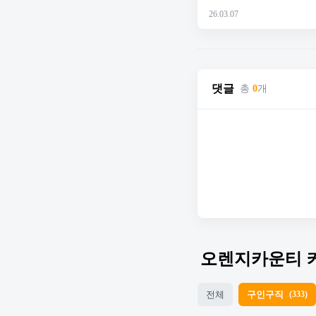
26.03.07
댓글
총
0
개
오렌지카운티 
전체
구인구직
(333)