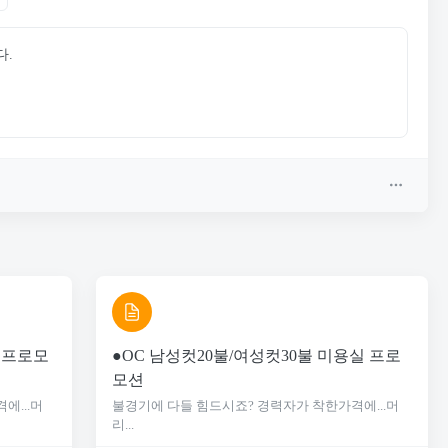
다.
 프로모
●OC 남성컷20불/여성컷30불 미용실 프로
모션
에...머
불경기에 다들 힘드시죠? 경력자가 착한가격에...머
리...