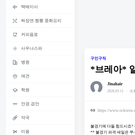
택배이사
짜장면.짬뽕.중화요리
커피음료
사우나스파
구인구직
병원
*브레아* 
애견
Jinahair
학원
2026.03.11
・
조회
안경.검안
https://www.ockorea
약국
불경기에 다들 힘드시죠? 
미용
** 불경기 파격 세일은 쭈~