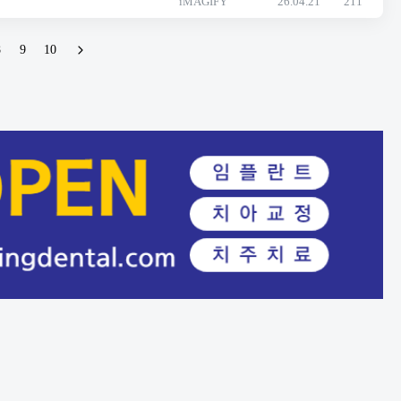
iMAGIFY
26.04.21
211
8
9
10