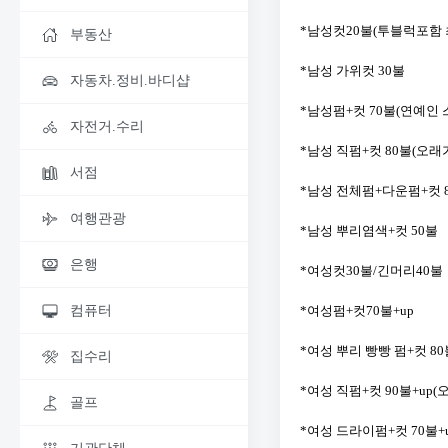
*남성컷20불(투블럭포함 
부동산
*남성 가위컷 30불
자동차.정비.바디샵
*남성펌+컷 70불(연예인
자전거.수리
*남성 직펌+컷 80불(오래
서점
*남성 전체펌+다운펌+컷 
여행관광
*남성 뿌리염색+컷 50불
은행
*여성컷30불/긴머리40불
*여성펌+컷70불+up
컴퓨터
*여성 뿌리 빵빵 펌+컷 80
집수리
*여성 직펌+컷 90불+up
골프
*여성 드라이펌+컷 70불+