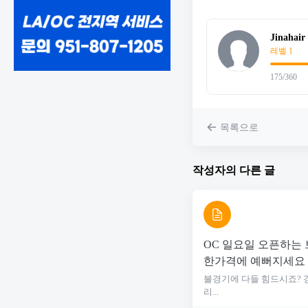
Jinahair
레벨 1
175/360
목록으로
작성자의 다른 글
OC 일요일 오픈하는
한가격에 예뻐지세요
불경기에 다들 힘드시죠? 
리...