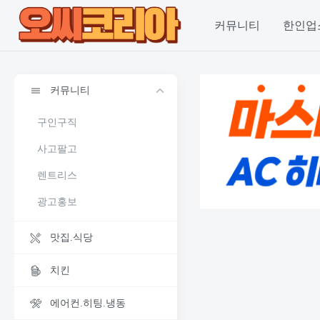
커뮤니티
한인업
커뮤니티
구인구직
사고팔고
렌트리스
광고홍보
맛집.식당
치킨
에어컨.히팅.냉동