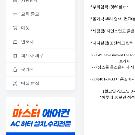
기관단체
*뿌리염색+컷60불+up
교회.종교
*올가닉 뿌리 염색+컷70불
마켓
*세팅펌( 자연스럽고 굵은 웨
변호사
*디지털펌(또렷하고 탄력 있
•- ->We have moved the loca
회계사.세무
ㅡㅡ 브레아 ㅡ
•- ->장소를 옮겼읍니다.
옷가게
(714)401-3433 미용
떡집.빵집
(월요일~일요일 8시
*하루에 10분만 정성