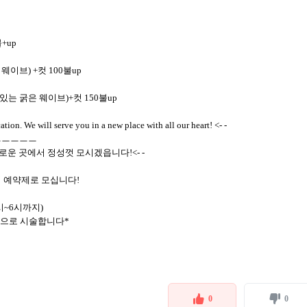
+up
이브) +컷 100불up
는 굵은 웨이브)+컷 150불up
tion. We will serve you in a new place with all our heart! <- -
ㅡㅡㅡㅡ
새로운 곳에서 정성껏 모시겠읍니다!<- -
실에서 예약제로 모십니다!
~6시까지)
으로 시술합니다*
0
0