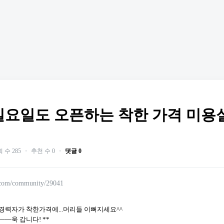
일요일도 오픈하는 착한 가격 미용실
 수 285
・
추천 수 0
・
댓글 0
.com/community/29041
경력자가 착한가격에...머리들 이뻐지세요^^
~~~욱 갑니다! **