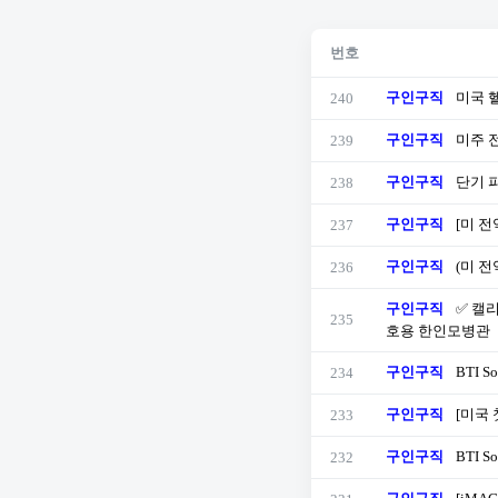
번호
구인구직
미국 
240
구인구직
미주 전역
239
구인구직
단기 
238
구인구직
[미 전
237
구인구직
(미 전
236
구인구직
✅ 캘
235
호용 한인모병관
구인구직
BTI So
234
구인구직
[미국
233
구인구직
BTI So
232