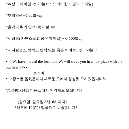
*여성 드라이펌+컷 70불+up(드라이한 느낌의 스타일)
*뿌리염색+컷60불+up
*올가닉 뿌리 염색+컷70불+up
*세팅펌( 자연스럽고 굵은 웨이브) +컷 100불up
*디지털펌(또렷하고 탄력 있는 굵은 웨이브)+컷 150불up
•- ->We have moved the location. We will serve you in a new place with all
our heart! <- -
ㅡㅡ 브레아 ㅡㅡㅡㅡㅡ
•- ->장소를 옮겼읍니다.새로운 곳에서 정성껏 모시겠읍니다!<- -
(714)401-3433 미용실에서 예약제로 모십니다!
(월요일~일요일 8시~6시까지)
*하루에 10분만 정성으로 시술합니다*