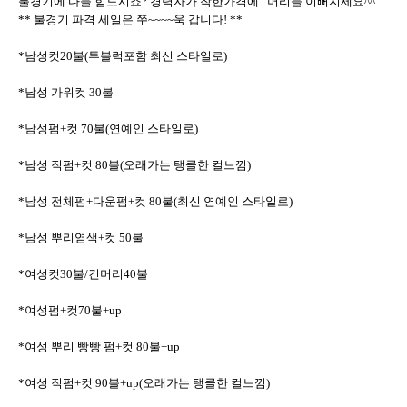
불경기에 다들 힘드시죠? 경력자가 착한가격에...머리들 이뻐지세요^^
** 불경기 파격 세일은 쭈~~~~욱 갑니다! **
*남성컷20불(투블럭포함 최신 스타일로)
*남성 가위컷 30불
*남성펌+컷 70불(연예인 스타일로)
*남성 직펌+컷 80불(오래가는 탱클한 컬느낌)
*남성 전체펌+다운펌+컷 80불(최신 연예인 스타일로)
*남성 뿌리염색+컷 50불
*여성컷30불/긴머리40불
*여성펌+컷70불+up
*여성 뿌리 빵빵 펌+컷 80불+up
*여성 직펌+컷 90불+up(오래가는 탱클한 컬느낌)