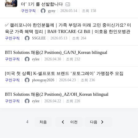
더’ 1기 를 선발합니다
구인구직
gyny
2026.05.14
조회
158
✅ 캘리포니아 한인분들께｜가족 부양과 미래 고민 중이신가요? 미
육군 가족 혜택 정리｜BAH·TRICARE·GI Bill｜이호용 한인모병관
구인구직
SSGLEE
2026.05.13
조회
264
BTI Solutions 채용(2 Positions)_GA/NJ_Korean bilingual
구인구직
eylee
2026.04.30
조회
232
[미국 첫 상륙] K-셀프포토 브랜드 ‘포토그레이’ 가맹점주 모집
구인구직
photogray2026
2026.04.23
조회
236
BTI Solutions 채용(2 Positions)_AZ/OH_Korean bilingual
구인구직
eylee
2026.04.22
조회
226
4
처음
이전
다음