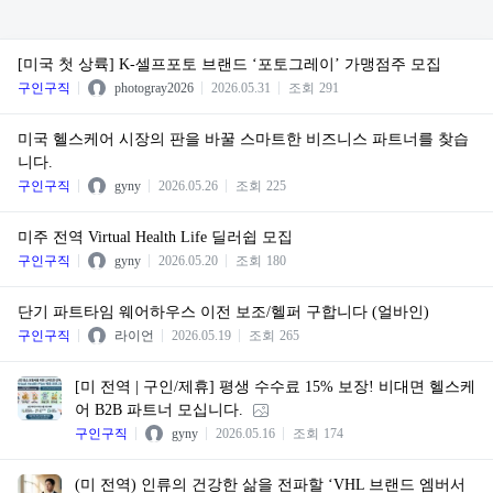
[미국 첫 상륙] K-셀프포토 브랜드 ‘포토그레이’ 가맹점주 모집
구인구직
photogray2026
2026.05.31
조회
291
미국 헬스케어 시장의 판을 바꿀 스마트한 비즈니스 파트너를 찾습
니다.
구인구직
gyny
2026.05.26
조회
225
미주 전역 Virtual Health Life 딜러쉽 모집
구인구직
gyny
2026.05.20
조회
180
단기 파트타임 웨어하우스 이전 보조/헬퍼 구합니다 (얼바인)
구인구직
라이언
2026.05.19
조회
265
[미 전역 | 구인/제휴] 평생 수수료 15% 보장! 비대면 헬스케
어 B2B 파트너 모십니다.
구인구직
gyny
2026.05.16
조회
174
(미 전역) 인류의 건강한 삶을 전파할 ‘VHL 브랜드 엠버서