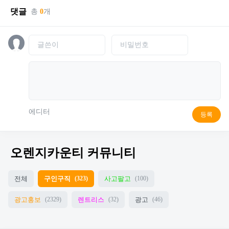
댓글
총
0
개
에디터
등록
오렌지카운티 커뮤니티
전체
구인구직
사고팔고
(323)
(100)
광고홍보
렌트리스
광고
(2329)
(32)
(46)