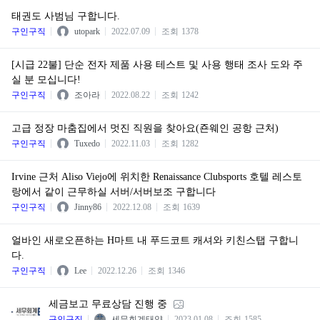
태권도 사범님 구합니다.
구인구직
utopark
2022.07.09
조회
1378
[시급 22불] 단순 전자 제품 사용 테스트 및 사용 행태 조사 도와 주
실 분 모십니다!
구인구직
조아라
2022.08.22
조회
1242
고급 정장 마춤집에서 멋진 직원을 찾아요(죤웨인 공항 근처)
구인구직
Tuxedo
2022.11.03
조회
1282
Irvine 근처 Aliso Viejo에 위치한 Renaissance Clubsports 호텔 레스토
랑에서 같이 근무하실 서버/서버보조 구합니다
구인구직
Jinny86
2022.12.08
조회
1639
얼바인 새로오픈하는 H마트 내 푸드코트 캐셔와 키친스탭 구합니
다.
구인구직
Lee
2022.12.26
조회
1346
세금보고 무료상담 진행 중
구인구직
세무회계태양
2023.01.08
조회
1585